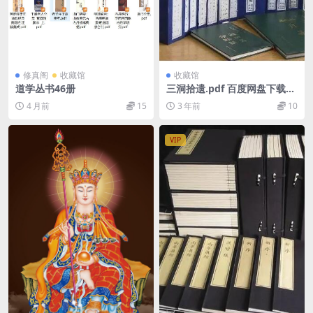
修真阁
收藏馆
收藏馆
道学丛书46册
三洞拾遗.pdf 百度网盘下载
——古籍书阁
4 月前
15
3 年前
10
VIP