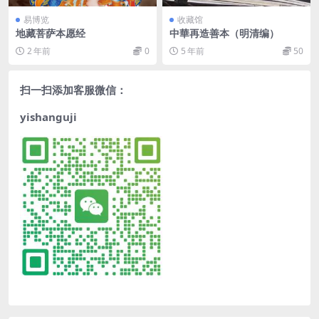
易博览
收藏馆
地藏菩萨本愿经
中華再造善本（明清编）
2 年前
0
5 年前
50
扫一扫添加客服微信：
yishanguji