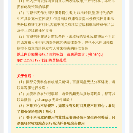
（1）站内所有资源均来自互联网收集或用户上传分享，本站不
拥有此类资源的版权
（2）古籍书阁作为网络服务提供者,对非法转载,盗版行为的发
生不具备充分监控能力.但是当版权拥有者提出侵权指控并出示
充分版权证明材料时,古籍书阁负有移除盗版和非法转载作品以
及停止继续传播的义务
（3）古籍书阁在满足前款条件下采取移除等相应措施后不为此
向原发布人承担违约责任或其他法律责任，包括不承担因侵权
指控不成立而给原发布人带来损害的赔偿责任
以上内容如果侵犯了你的权益，请联系微信：yishanguji
qq:122593197 我们将尽快处理
关于售后：
（1）因部分资料含有敏感关键词，百度网盘无法分享链接，请
联系客服进行发送；
（2）如资料存在张冠李戴、语音视频无法播放等现象，都可以
联系微信：yishanguji 无条件退款！
（3）
不用担心不给资料，如果没有及时回复也不用担心，看到
了都会发给您的！放心！
（4）
关于所收取的费用与其对应资源价值不发生任何关系，只
是象征的收取站点运行所消耗各项综合费用