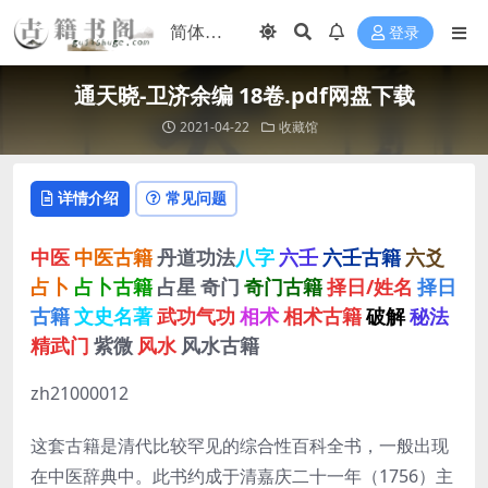
登录
通天晓-卫济余编 18卷.pdf网盘下载
2021-04-22
收藏馆
详情介绍
常见问题
中医
中医古籍
丹道功法
八字
六壬
六壬古籍
六爻
占卜
占卜古籍
占星
奇门
奇门古籍
择日/姓名
择日
古籍
文史名著
武功气功
相术
相术古籍
破解
秘法
精武门
紫微
风水
风水古籍
zh21000012
这套古籍是清代比较罕见的综合性百科全书，一般出现
在中医辞典中。此书约成于清嘉庆二十一年（1756）主