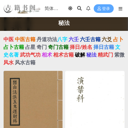
登录
秘法
中医
中医古籍
丹道功法
八字
六壬
六壬古籍
六爻
占卜
占卜古籍
占星
奇门
奇门古籍
择日/姓名
择日古籍
文
史名著
武功气功
相术
相术古籍
破解
秘法
精武门
紫微
风水
风水古籍