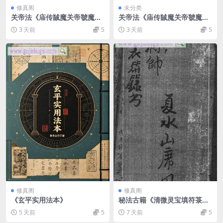
修真阁
未分类
关帝法《庙传馘魔关帝虢魔
关帝法《庙传馘魔关帝虢魔
法》关帝法讲义
法》关帝法讲义
3 天前
5
3 天前
5
修真阁
修真阁
《玄平实用法本》
秘法古籍《清微灵宝填符箓功
旨奥妙》
5 天前
5
7 天前
5