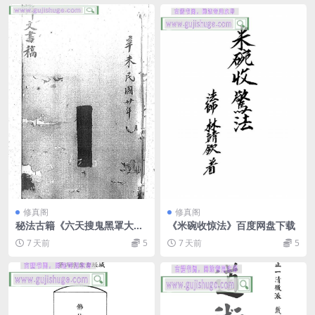
修真阁
修真阁
秘法古籍《六天搜鬼黑罩大
《米碗收惊法》百度网盘下载
法》
7 天前
5
7 天前
5