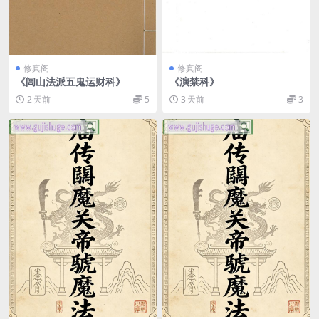
修真阁
修真阁
《闾山法派五鬼运财科》
《演禁科》
2 天前
5
3 天前
3