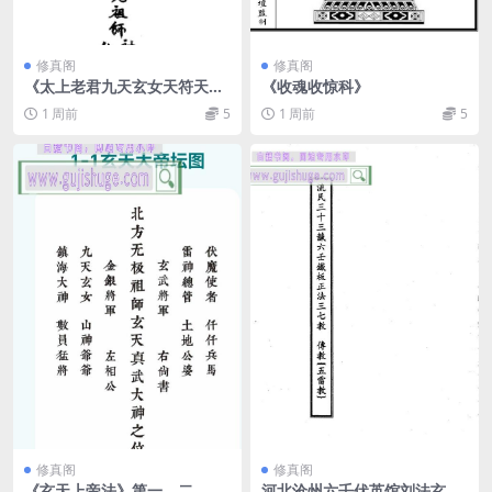
修真阁
修真阁
《太上老君九天玄女天符天
《收魂收惊科》
令》
1 周前
5
1 周前
5
修真阁
修真阁
《玄天上帝法》第一，二，六
河北沧州六壬伏英馆刘法玄带