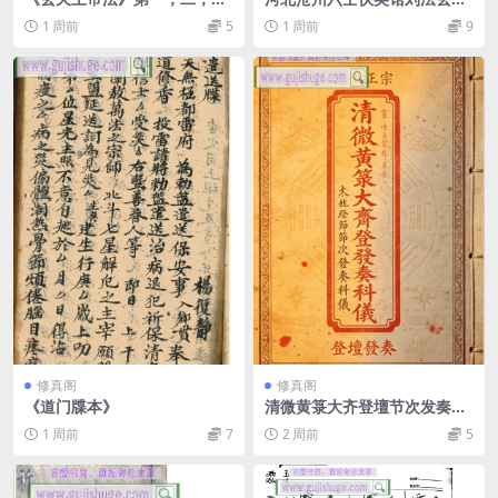
期终极版
发兵口教-六壬伏英馆中大三山
1 周前
5
1 周前
9
五雷法刘法玄
修真阁
修真阁
《道门牒本》
清微黄箓大齐登壇节次发奏科
仪
1 周前
7
2 周前
5