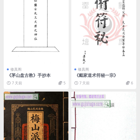
修真阁
修真阁
《茅山盘古教》手抄本
《戴家道术符秘一宗》
7 天前
5
7 天前
6