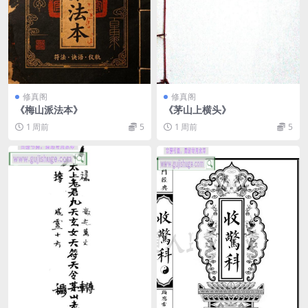
修真阁
修真阁
《梅山派法本》
《茅山上横头》
1 周前
5
1 周前
5