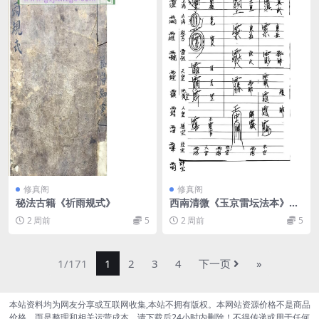
修真阁
修真阁
秘法古籍《祈雨规式》
西南清微《玉京雷坛法本》手
抄本
2 周前
5
2 周前
5
1/171
1
2
3
4
下一页
»
本站资料均为网友分享或互联网收集,本站不拥有版权。本网站资源价格不是商品
价格，而是整理和相关运营成本。请下载后24小时内删除！不得传递或用于任何