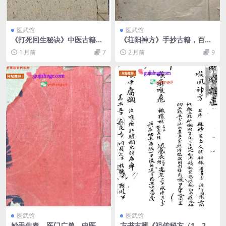
医武馆
医武馆
《打死回生秘诀》中医古籍，
《荘阳神方》手抄古籍，百度
百度网盘下载
网盘下载
1 月前
7
2 月前
9
医武馆
医武馆
妙手生春，医门广单，中医古
方书古籍《祖传秘方（1、2、