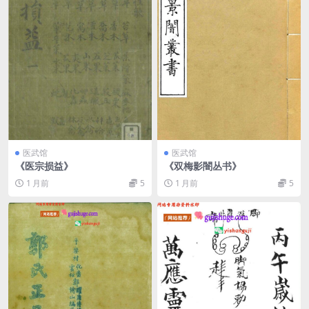
医武馆
医武馆
《医宗损益》
《双梅影闇丛书》
1 月前
5
1 月前
5