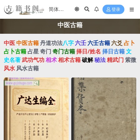
登录
中医古籍
中医
中医古籍
丹道功法
八字
六壬
六壬古籍
六爻
占卜
占卜古籍
占星
奇门
奇门古籍
择日/姓名
择日古籍
文
史名著
武功气功
相术
相术古籍
破解
秘法
精武门
紫微
风水
风水古籍