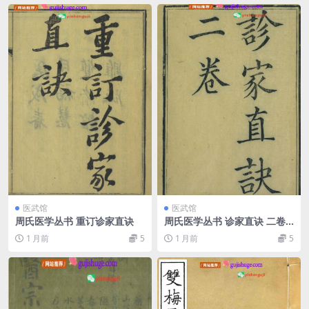
医武馆
医武馆
周氏医学丛书 重订诊家直诀
周氏医学丛书 诊家直诀 二卷
辨脉平脉章句 二卷
1 月前
5
1 月前
5