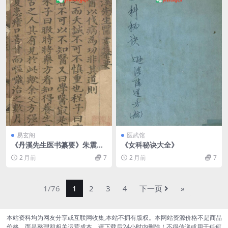
易玄阁
医武馆
《丹溪先生医书纂要》朱震亨.
《女科秘诀大全》
卢和
2 月前
7
2 月前
7
1/76
1
2
3
4
下一页
»
本站资料均为网友分享或互联网收集,本站不拥有版权。本网站资源价格不是商品
价格，而是整理和相关运营成本。请下载后24小时内删除！不得传递或用于任何