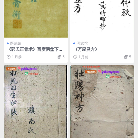
医武馆
医武馆
《郭氏正骨术》百度网盘下
《万应灵方》
载，中医古籍
1 月前
5
1 月前
5