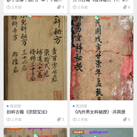
籍
3）》
2 月前
9
2 月前
6
医武馆
医武馆
妇科古籍《济阴宝法》
《内外男女科秘授》·共两册
2 月前
5
2 月前
6