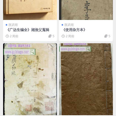
医武馆
医武馆
《广达生编全》湘渔父蒐辑
《使用杂方本》
2 周前
5
2 周前
5