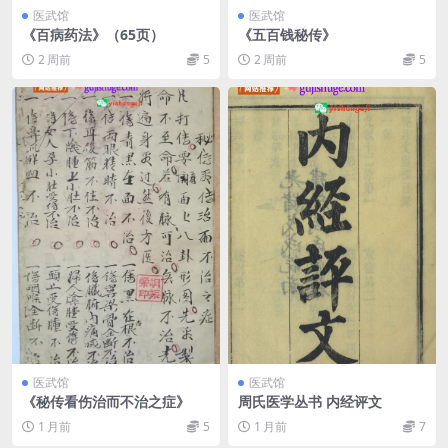
医武馆
医武馆
《百病药法》（65页）
《五百钱秘传》
2 周前
5
2 周前
5
医武馆
医武馆
《秘传看伤治而不治之症》
周氏医学丛书 内经评文
1 月前
5
1 月前
7