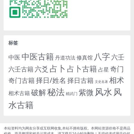
标签
中医古籍
八字
六壬
中医
修真馆
丹道功法
占卜
占卜古籍
六爻
奇门
六壬古籍
占星
相术
择日/姓名
奇门古籍
择日古籍
文史名著
秘法
风水
风
紫微
破解
相术古籍
精武门
水古籍
本站资料均为网友分享或互联网收集,本站不拥有版权。本网站资源价格不是商品
价格，而是整理和相关运营成本。请下载后24小时内删除！不得传递或用于任何