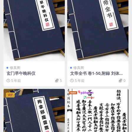
修真阁
修真阁
玄门早午晚科仪
文帝全书 卷1-50,附録 刘体恕
汇辑 关槐 校定 王世陛 増订
5 年前
5
5 年前
0
VIP