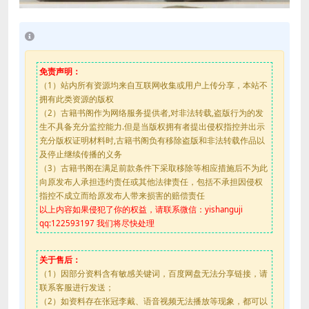
免责声明：
（1）站内所有资源均来自互联网收集或用户上传分享，本站不
拥有此类资源的版权
（2）古籍书阁作为网络服务提供者,对非法转载,盗版行为的发
生不具备充分监控能力.但是当版权拥有者提出侵权指控并出示
充分版权证明材料时,古籍书阁负有移除盗版和非法转载作品以
及停止继续传播的义务
（3）古籍书阁在满足前款条件下采取移除等相应措施后不为此
向原发布人承担违约责任或其他法律责任，包括不承担因侵权
指控不成立而给原发布人带来损害的赔偿责任
以上内容如果侵犯了你的权益，请联系微信：yishanguji
qq:122593197 我们将尽快处理
关于售后：
（1）因部分资料含有敏感关键词，百度网盘无法分享链接，请
联系客服进行发送；
（2）如资料存在张冠李戴、语音视频无法播放等现象，都可以