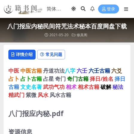
登录
八门报应内秘民间符咒法术秘本百度网盘下载
2021-05-20
修真阁
详情介绍
常见问题
中医
中医古籍
丹道功法
八字
六壬
六壬古籍
六爻
占卜
占卜古籍
占星
奇门
奇门古籍
择日/姓名
择日
古籍
文史名著
武功气功
相术
相术古籍
破解
秘法
精武门
紫微
风水
风水古籍
八门报应内秘.pdf
资源信息