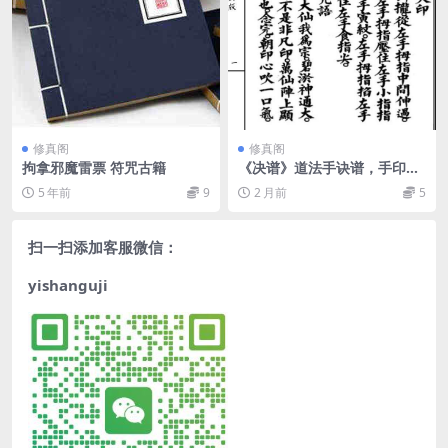
修真阁
修真阁
拘拿邪魔雷票 符咒古籍
《决谱》道法手诀谱，手印图
秘本
5 年前
9
2 月前
5
扫一扫添加客服微信：
yishanguji