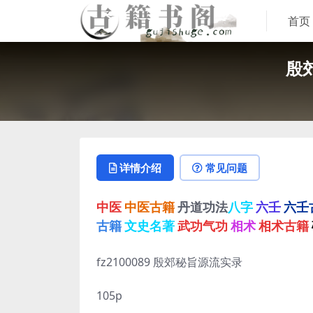
首页
殷
详情介绍
常见问题
中医
中医古籍
丹道功法
八字
六壬
六壬
古籍
文史名著
武功气功
相术
相术古籍
fz2100089 殷郊秘旨源流实录
105p