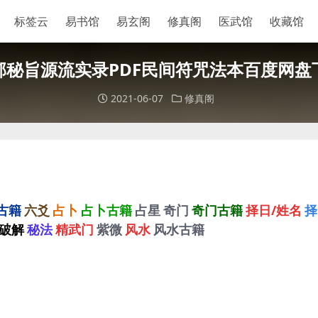
标签云
易书馆
易玄阁
修真阁
医武馆
收藏馆
郊秘旨源流实录PDF民间符咒法本百度网盘
2021-06-07
修真阁
古籍
六爻
占卜
占卜古籍
占星
奇门
奇门古籍
择日/姓名
择
破解
秘法
精武门
紫微
风水
风水古籍