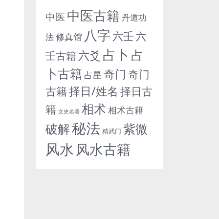
中医古籍
中医
丹道功
八字
六壬
六
修真馆
法
占卜
占
六爻
壬古籍
卜古籍
奇门
奇门
占星
择日/姓名
古籍
择日古
相术
籍
相术古籍
文史名著
秘法
紫微
破解
精武门
风水
风水古籍