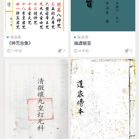
修真阁
修真阁
《神咒合集》
涵虚秘旨
1 年前
7
4 年前
5