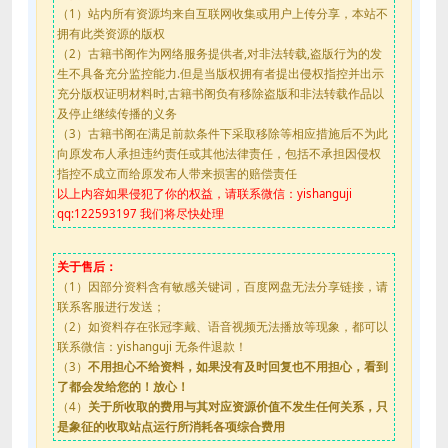
（1）站内所有资源均来自互联网收集或用户上传分享，本站不
拥有此类资源的版权
（2）古籍书阁作为网络服务提供者,对非法转载,盗版行为的发
生不具备充分监控能力.但是当版权拥有者提出侵权指控并出示
充分版权证明材料时,古籍书阁负有移除盗版和非法转载作品以
及停止继续传播的义务
（3）古籍书阁在满足前款条件下采取移除等相应措施后不为此
向原发布人承担违约责任或其他法律责任，包括不承担因侵权
指控不成立而给原发布人带来损害的赔偿责任
以上内容如果侵犯了你的权益，请联系微信：yishanguji
qq:122593197 我们将尽快处理
关于售后：
（1）因部分资料含有敏感关键词，百度网盘无法分享链接，请
联系客服进行发送；
（2）如资料存在张冠李戴、语音视频无法播放等现象，都可以
联系微信：yishanguji 无条件退款！
（3）
不用担心不给资料，如果没有及时回复也不用担心，看到
了都会发给您的！放心！
（4）
关于所收取的费用与其对应资源价值不发生任何关系，只
是象征的收取站点运行所消耗各项综合费用