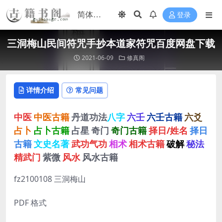
登录
三洞梅山民间符咒手抄本道家符咒百度网盘下载
2021-06-09
修真阁
详情介绍
常见问题
中医
中医古籍
丹道功法
八字
六壬
六壬古籍
六爻
占卜
占卜古籍
占星
奇门
奇门古籍
择日/姓名
择日
古籍
文史名著
武功气功
相术
相术古籍
破解
秘法
精武门
紫微
风水
风水古籍
fz2100108 三洞梅山
PDF 格式