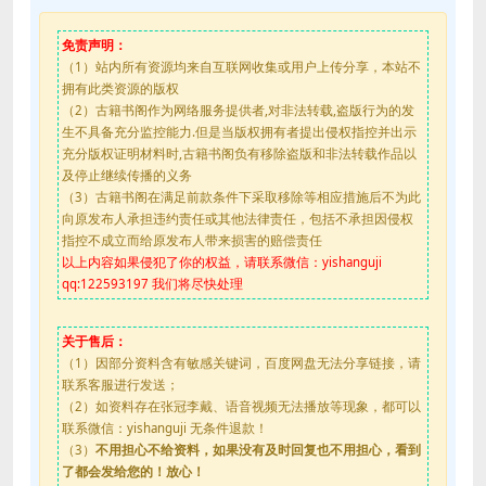
免责声明：
（1）站内所有资源均来自互联网收集或用户上传分享，本站不
拥有此类资源的版权
（2）古籍书阁作为网络服务提供者,对非法转载,盗版行为的发
生不具备充分监控能力.但是当版权拥有者提出侵权指控并出示
充分版权证明材料时,古籍书阁负有移除盗版和非法转载作品以
及停止继续传播的义务
（3）古籍书阁在满足前款条件下采取移除等相应措施后不为此
向原发布人承担违约责任或其他法律责任，包括不承担因侵权
指控不成立而给原发布人带来损害的赔偿责任
以上内容如果侵犯了你的权益，请联系微信：yishanguji
qq:122593197 我们将尽快处理
关于售后：
（1）因部分资料含有敏感关键词，百度网盘无法分享链接，请
联系客服进行发送；
（2）如资料存在张冠李戴、语音视频无法播放等现象，都可以
联系微信：yishanguji 无条件退款！
（3）
不用担心不给资料，如果没有及时回复也不用担心，看到
了都会发给您的！放心！