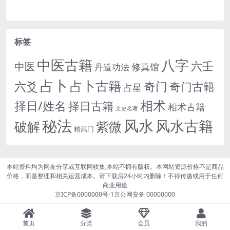
标签
中医古籍
八字
六壬
中医
修真馆
丹道功法
占卜
占卜古籍
六爻
奇门
奇门古籍
占星
相术
择日/姓名
择日古籍
相术古籍
文史名著
秘法
风水
风水古籍
紫微
破解
精武门
本站资料均为网友分享或互联网收集,本站不拥有版权。本网站资源价格不是商品
价格，而是整理和相关运营成本。请下载后24小时内删除！不得传递或用于任何
商业用途
京ICP备0000000号-1
京公网安备 00000000
首页
分类
会员
我的