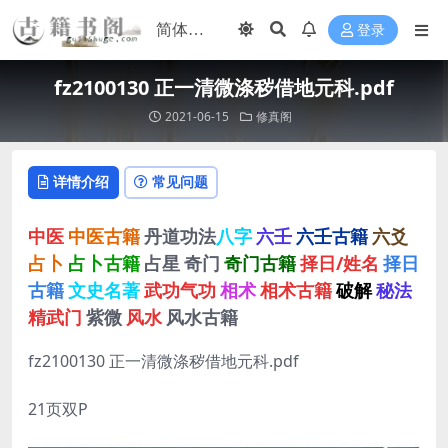
登录
fz2100130 正一清微涤秽借地元科.pdf
2021-06-15
修真阁
详情介绍
常见问题
中医
中医古籍
丹道功法
八字
六壬
六壬古籍
六爻
占卜
占卜古籍
占星
奇门
奇门古籍
择日/姓名
择日
古籍
文史名著
武功气功
相术
相术古籍
破解
秘法
精武门
紫微
风水
风水古籍
fz2100130 正一清微涤秽借地元科.pdf
21页双P