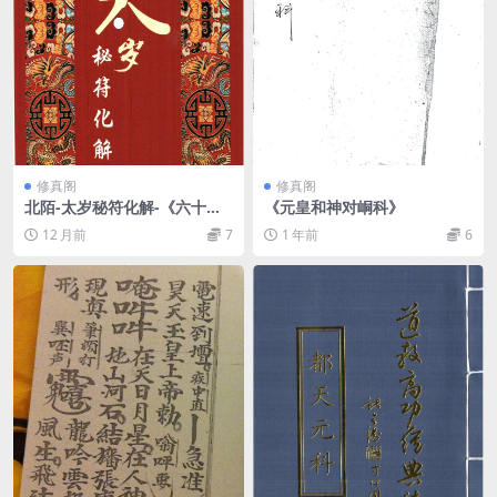
修真阁
修真阁
北陌-太岁秘符化解-《六十甲
《元皇和神对峒科》
子、太岁秘符化解》
12 月前
7
1 年前
6