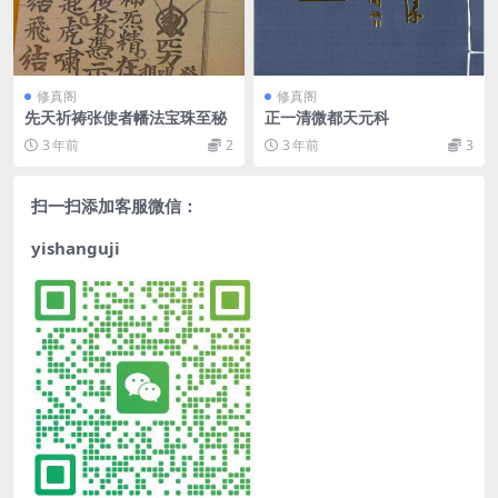
修真阁
修真阁
先天祈祷张使者幡法宝珠至秘
正一清微都天元科
3 年前
2
3 年前
3
扫一扫添加客服微信：
yishanguji