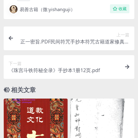
易善古籍（微:yishanguji）
收藏
上一篇
正一密旨.PDF民间符咒手抄本符咒古籍道家修真符
咒百度网盘下载
下一篇
《珠宫斗铁符秘全录》手抄本1册12页.pdf
相关文章