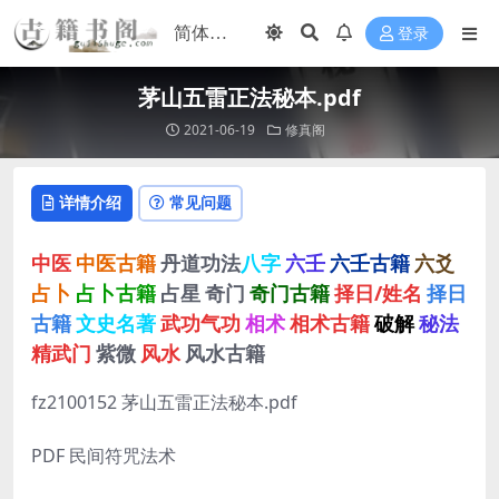
登录
茅山五雷正法秘本.pdf
2021-06-19
修真阁
详情介绍
常见问题
中医
中医古籍
丹道功法
八字
六壬
六壬古籍
六爻
占卜
占卜古籍
占星
奇门
奇门古籍
择日/姓名
择日
古籍
文史名著
武功气功
相术
相术古籍
破解
秘法
精武门
紫微
风水
风水古籍
fz2100152 茅山五雷正法秘本.pdf
PDF 民间符咒法术