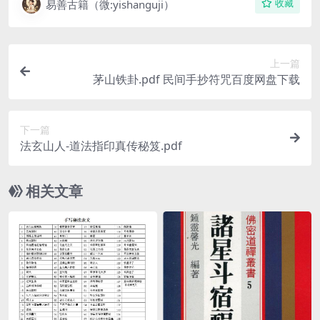
易善古籍（微:yishanguji）
收藏
上一篇
茅山铁卦.pdf 民间手抄符咒百度网盘下载
下一篇
法玄山人-道法指印真传秘笈.pdf
相关文章