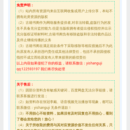
免责声明：
（1）站内所有资源均来自互联网收集或用户上传分享，本站不
拥有此类资源的版权
（2）古籍书阁作为网络服务提供者,对非法转载,盗版行为的发
生不具备充分监控能力.但是当版权拥有者提出侵权指控并出示
充分版权证明材料时,古籍书阁负有移除盗版和非法转载作品以
及停止继续传播的义务
（3）古籍书阁在满足前款条件下采取移除等相应措施后不为此
向原发布人承担违约责任或其他法律责任，包括不承担因侵权
指控不成立而给原发布人带来损害的赔偿责任
以上内容如果侵犯了你的权益，请联系微信：yishanguji
qq:122593197 我们将尽快处理
关于售后：
（1）因部分资料含有敏感关键词，百度网盘无法分享链接，请
联系客服进行发送；
（2）如资料存在张冠李戴、语音视频无法播放等现象，都可以
联系微信：yishanguji 无条件退款！
（3）
不用担心不给资料，如果没有及时回复也不用担心，看到
了都会发给您的！放心！
（4）
关于所收取的费用与其对应资源价值不发生任何关系，只