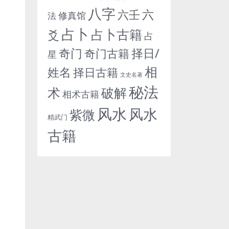
八字
六
六壬
修真馆
法
占卜
占卜古籍
爻
占
奇门
择日/
奇门古籍
星
相
姓名
择日古籍
文史名著
秘法
术
破解
相术古籍
风水
风水
紫微
精武门
古籍