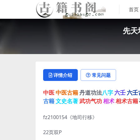
首页
先天
详情介绍
常见问题
中医
中医古籍
丹道功法
八字
六壬
六壬
古籍
文史名著
武功气功
相术
相术古籍
fz2100154《地司行移》
22页双P