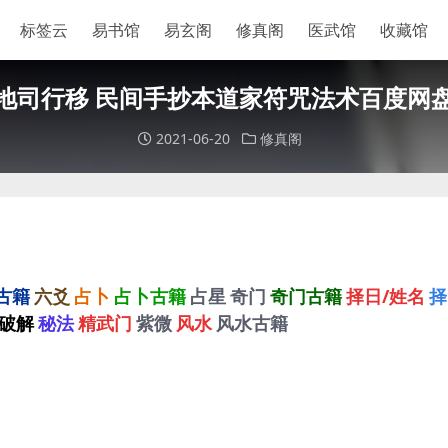
标签云
易书馆
易玄阁
修真阁
医武馆
收藏馆
地司行移 民间手抄本道家符咒法术百度网
2021-06-20
修真阁
古籍
六爻
占卜
占卜古籍
占星
奇门
奇门古籍
择日/姓名
择
破解
秘法
精武门
紫微
风水
风水古籍