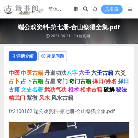
登录
端公戏资料-第七册-合山祭猖全集.pdf
2021-06-21
修真阁
详情介绍
常见问题
中医
中医古籍
丹道功法
八字
六壬
六壬古籍
六爻
占卜
占卜古籍
占星
奇门
奇门古籍
择日/姓名
择日
古籍
文史名著
武功气功
相术
相术古籍
破解
秘法
精武门
紫微
风水
风水古籍
fz2100162 端公戏资料-第七册-合山祭猖全集.pdf