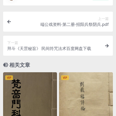
上一篇
端公戏资料-第二册-招阳兵祭阴兵.pdf
下一篇
拜斗《天罡秘旨》 民间符咒法术百度网盘下载
相关文章
VIP
VIP