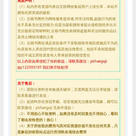
免责声明：
（1）站内所有资源均来自互联网收集或用户上传分享，本站不
拥有此类资源的版权
（2）古籍书阁作为网络服务提供者,对非法转载,盗版行为的发
生不具备充分监控能力.但是当版权拥有者提出侵权指控并出示
充分版权证明材料时,古籍书阁负有移除盗版和非法转载作品以
及停止继续传播的义务
（3）古籍书阁在满足前款条件下采取移除等相应措施后不为此
向原发布人承担违约责任或其他法律责任，包括不承担因侵权
指控不成立而给原发布人带来损害的赔偿责任
以上内容如果侵犯了你的权益，请联系微信：yishanguji
qq:122593197 我们将尽快处理
关于售后：
（1）因部分资料含有敏感关键词，百度网盘无法分享链接，请
联系客服进行发送；
（2）如资料存在张冠李戴、语音视频无法播放等现象，都可以
联系微信：yishanguji 无条件退款！
（3）
不用担心不给资料，如果没有及时回复也不用担心，看到
了都会发给您的！放心！
（4）
关于所收取的费用与其对应资源价值不发生任何关系，只
是象征的收取站点运行所消耗各项综合费用