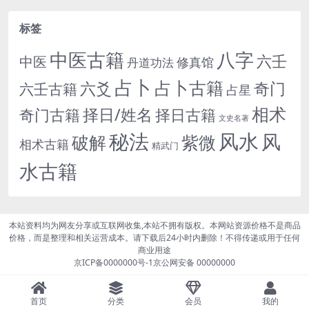
标签
中医古籍
八字
六壬
中医
修真馆
丹道功法
占卜
占卜古籍
六爻
奇门
六壬古籍
占星
相术
择日/姓名
奇门古籍
择日古籍
文史名著
秘法
风水
风
紫微
破解
相术古籍
精武门
水古籍
本站资料均为网友分享或互联网收集,本站不拥有版权。本网站资源价格不是商品
价格，而是整理和相关运营成本。请下载后24小时内删除！不得传递或用于任何
商业用途
京ICP备0000000号-1
京公网安备 00000000
首页
分类
会员
我的