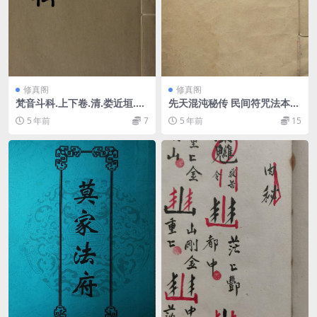
修真阁
修真阁
梵音斗科.上下卷.清.娄近垣.撰.
先天混沌秘传 民间符咒法本百
清雍正时期四色套印刊本 百度
度网盘下载
5 年前
7
5 年前
15
网盘免费下载