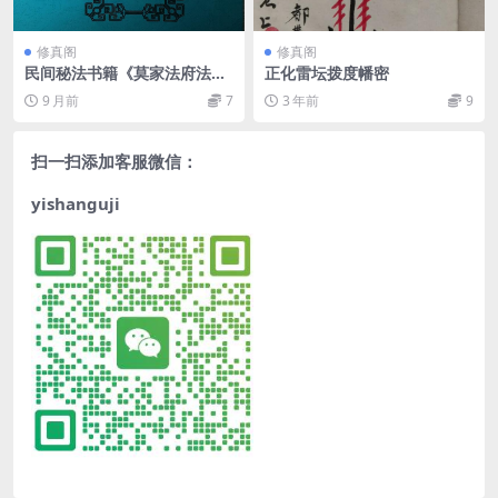
修真阁
修真阁
民间秘法书籍《莫家法府法
正化雷坛拨度幡密
术》
9 月前
7
3 年前
9
扫一扫添加客服微信：
yishanguji