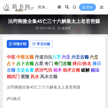
登录
法窍阐微全集45亡三十六解集太上老君密籙
2021-06-22
修真阁
详情介绍
常见问题
中医
中医古籍
丹道功法
八字
六壬
六壬古籍
六爻
占卜
占卜古籍
占星
奇门
奇门古籍
择日/姓名
择日
古籍
文史名著
武功气功
相术
相术古籍
破解
秘法
精武门
紫微
风水
风水古籍
法窍阐微全集45亡三十六解集太上老君密籙
JPG格式