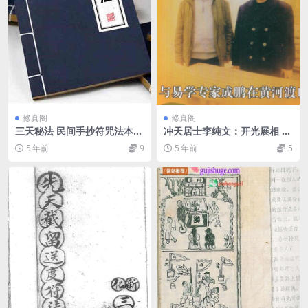
修真阁
修真阁
三天秘法 民间手抄符咒法本百
冲天居士李纯文：开光展相 28
度网盘下载
3页.pdf 网盘下载
5 年前
9
5 年前
5