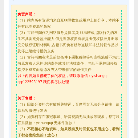
免责声明：
（1）站内所有资源均来自互联网收集或用户上传分享，本站不
拥有此类资源的版权
（2）古籍书阁作为网络服务提供者,对非法转载,盗版行为的发
生不具备充分监控能力.但是当版权拥有者提出侵权指控并出示
充分版权证明材料时,古籍书阁负有移除盗版和非法转载作品以
及停止继续传播的义务
（3）古籍书阁在满足前款条件下采取移除等相应措施后不为此
向原发布人承担违约责任或其他法律责任，包括不承担因侵权
指控不成立而给原发布人带来损害的赔偿责任
以上内容如果侵犯了你的权益，请联系微信：yishanguji
qq:122593197 我们将尽快处理
关于售后：
（1）因部分资料含有敏感关键词，百度网盘无法分享链接，请
联系客服进行发送；
（2）如资料存在张冠李戴、语音视频无法播放等现象，都可以
联系微信：yishanguji 无条件退款！
（3）
不用担心不给资料，如果没有及时回复也不用担心，看到
了都会发给您的！放心！