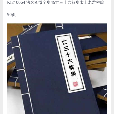
FZ210064 法窍阐微全集45亡三十六解集太上老君密籙
90页