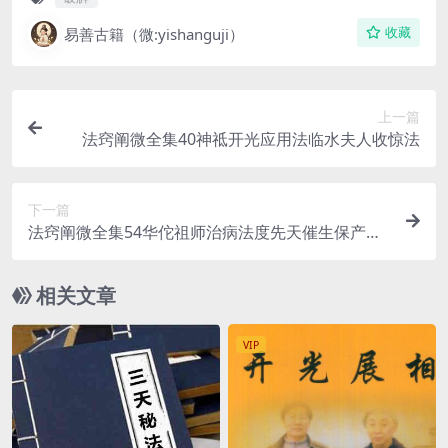
易善古籍（微:yishanguji）
收藏
上一篇
法窍阐微全集40神祗开光应用法临水夫人收惊法
下一篇
法窍阐微全集54华佗祖师治病法度先天催生保产驱
邪法度》
相关文章
VIP