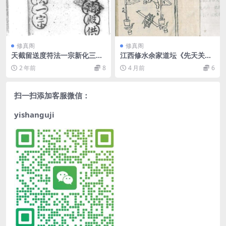
修真阁
修真阁
天截留送度符法一宗新化三清
江西修水余家道坛《先天关猖
殿供
兵装神退像法事全宗》
2 年前
8
4 月前
6
扫一扫添加客服微信：
yishanguji