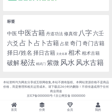
标签
中医古籍
八字
六壬
中医
修真馆
丹道功法
占卜
占卜古籍
六爻
奇门
奇门古籍
占星
相术
择日/姓名
择日古籍
相术古籍
文史名著
秘法
风水
风水古籍
紫微
破解
精武门
本站资料均为网友分享或互联网收集,本站不拥有版权。本网站资源价格不是商品
价格，而是整理和相关运营成本。请下载后24小时内删除！不得传递或用于任何
商业用途
京ICP备0000000号-1
京公网安备 00000000
首页
分类
会员
我的