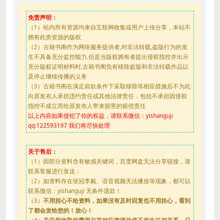
免责声明：
（1）站内所有资源均来自互联网收集或用户上传分享，本站不
拥有此类资源的版权
（2）古籍书阁作为网络服务提供者,对非法转载,盗版行为的发
生不具备充分监控能力.但是当版权拥有者提出侵权指控并出示
充分版权证明材料时,古籍书阁负有移除盗版和非法转载作品以
及停止继续传播的义务
（3）古籍书阁在满足前款条件下采取移除等相应措施后不为此
向原发布人承担违约责任或其他法律责任，包括不承担因侵权
指控不成立而给原发布人带来损害的赔偿责任
以上内容如果侵犯了你的权益，请联系微信：yishanguji
qq:122593197 我们将尽快处理
关于售后：
（1）因部分资料含有敏感关键词，百度网盘无法分享链接，请
联系客服进行发送；
（2）如资料存在张冠李戴、语音视频无法播放等现象，都可以
联系微信：yishanguji 无条件退款！
（3）
不用担心不给资料，如果没有及时回复也不用担心，看到
了都会发给您的！放心！