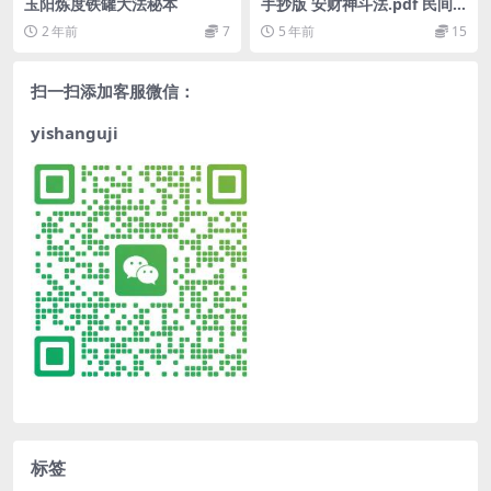
玉阳炼度铁罐大法秘本
手抄版 安财神斗法.pdf 民间
符咒道家文化百度网盘下载
2 年前
7
5 年前
15
扫一扫添加客服微信：
yishanguji
标签