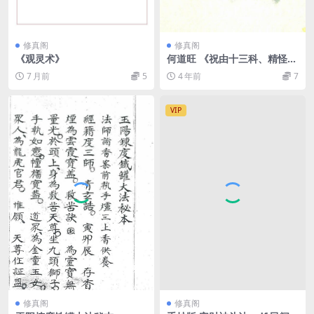
修真阁
修真阁
《观灵术》
何道旺 《祝由十三科、精怪灵
异妖邪化解》黑白版、何道旺
7 月前
5
4 年前
7
抄录注释 16开44页
VIP
修真阁
修真阁