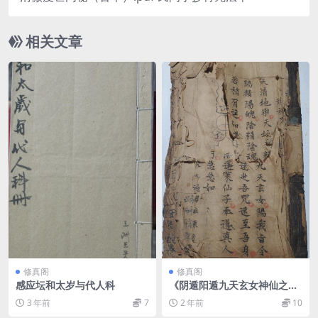
相关文章
修真阁
修真阁
感应坛和太岁与代人科
《阴遁阳遁九天玄女神仙之
术》.刘伯温.张香泉
3 年前
7
2 年前
10