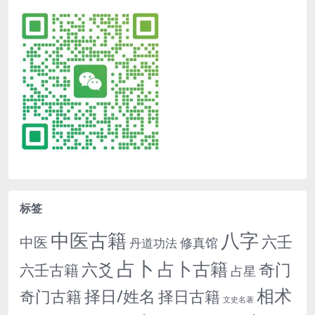
标签
中医古籍
八字
六壬
中医
修真馆
丹道功法
占卜
占卜古籍
六爻
奇门
六壬古籍
占星
相术
择日/姓名
奇门古籍
择日古籍
文史名著