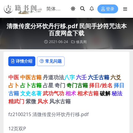
登录
清微传度分环饮丹行移.pdf 民间手抄符咒法本
百度网盘下载
2021-06-24
修真阁
详情介绍
常见问题
中医
中医古籍
丹道功法
八字
六壬
六壬古籍
六爻
占卜
占卜古籍
占星
奇门
奇门古籍
择日/姓名
择日
古籍
文史名著
武功气功
相术
相术古籍
破解
秘法
精武门
紫微
风水
风水古籍
fz2100215 清微传度分环饮丹行移.pdf
12页双P