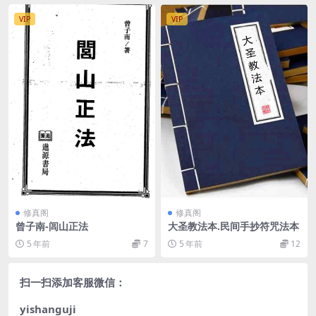
VIP
VIP
修真阁
修真阁
曾子南-闾山正法
大圣教法本.民间手抄符咒法本
5 年前
7
5 年前
12
扫一扫添加客服微信：
yishanguji