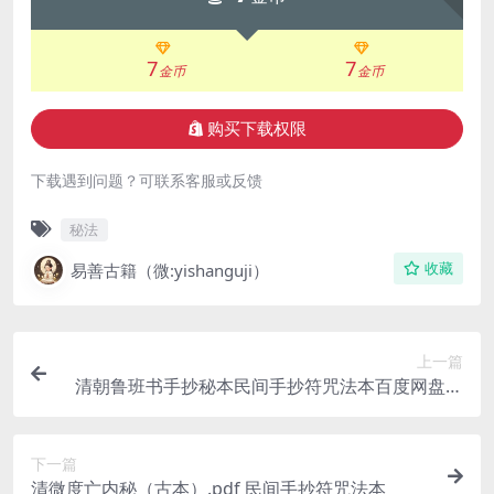
7
7
金币
金币
购买下载权限
下载遇到问题？可联系客服或反馈
秘法
易善古籍（微:yishanguji）
收藏
上一篇
清朝鲁班书手抄秘本民间手抄符咒法本百度网盘下
载
下一篇
清微度亡内秘（古本）.pdf 民间手抄符咒法本