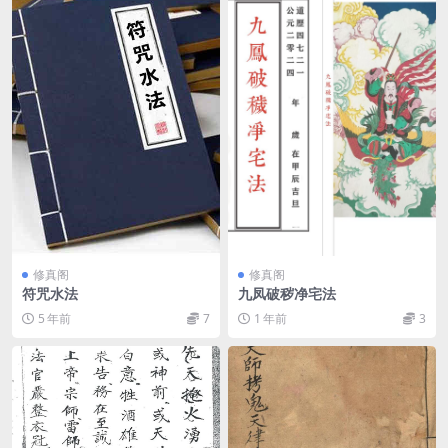
修真阁
修真阁
符咒水法
九凤破秽净宅法
5 年前
7
1 年前
3