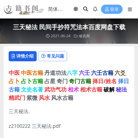
登录
三天秘法 民间手抄符咒法本百度网盘下载
2021-06-24
修真阁
详情介绍
常见问题
中医
中医古籍
丹道功法
八字
六壬
六壬古籍
六爻
占卜
占卜古籍
占星
奇门
奇门古籍
择日/姓名
择日
古籍
文史名著
武功气功
相术
相术古籍
破解
秘法
精武门
紫微
风水
风水古籍
三天秘法.
z2100222 三天秘法.pdf