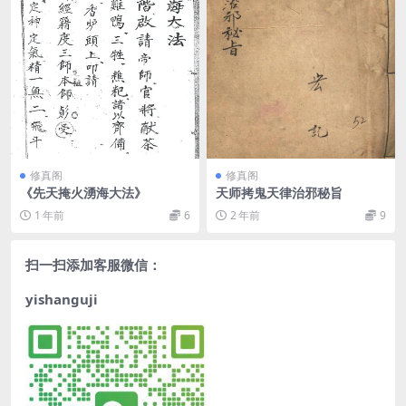
修真阁
修真阁
《先天掩火湧海大法》
天师拷鬼天律治邪秘旨
1 年前
6
2 年前
9
扫一扫添加客服微信：
yishanguji