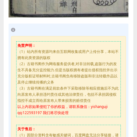
免责声明：
（1）站内所有资源均来自互联网收集或用户上传分享，本站不
拥有此类资源的版权
（2）古籍书阁作为网络服务提供者,对非法转载,盗版行为的发
生不具备充分监控能力.但是当版权拥有者提出侵权指控并出示
充分版权证明材料时,古籍书阁负有移除盗版和非法转载作品以
及停止继续传播的义务
（3）古籍书阁在满足前款条件下采取移除等相应措施后不为此
向原发布人承担违约责任或其他法律责任，包括不承担因侵权
指控不成立而给原发布人带来损害的赔偿责任
以上内容如果侵犯了你的权益，请联系微信：yishanguji
qq:122593197 我们将尽快处理
关于售后：
（1）因部分资料含有敏感关键词，百度网盘无法分享链接，请