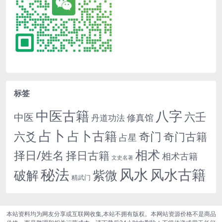
标签
中医古籍
八字
六壬
中医
修真馆
丹道功法
占卜
占卜古籍
六爻
奇门
奇门古籍
占星
相术
择日/姓名
择日古籍
相术古籍
文史名著
秘法
风水
风水古籍
紫微
破解
精武门
本站资料均为网友分享或互联网收集,本站不拥有版权。本网站资源价格不是商品