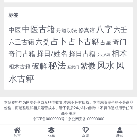
标签
中医古籍
八字
六壬
中医
修真馆
丹道功法
占卜
占卜古籍
六爻
奇门
六壬古籍
占星
相术
择日/姓名
奇门古籍
择日古籍
文史名著
秘法
风水
风
紫微
破解
相术古籍
精武门
水古籍
本站资料均为网友分享或互联网收集,本站不拥有版权。本网站资源价格不是商品
价格，而是整理和相关运营成本。请下载后24小时内删除！不得传递或用于任何
商业用途
京ICP备0000000号-1
京公网安备 00000000
首页
分类
会员
我的