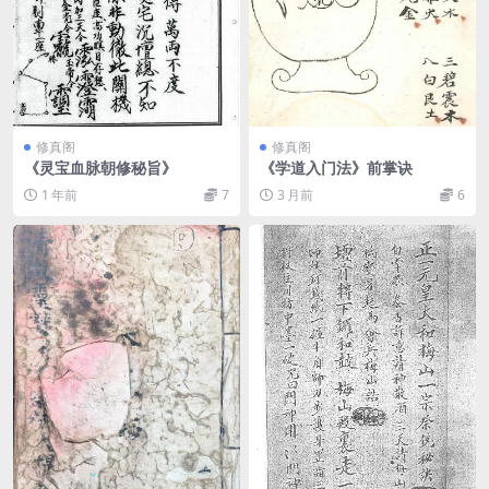
修真阁
修真阁
《灵宝血脉朝修秘旨》
《学道入门法》前掌诀
1 年前
7
3 月前
6