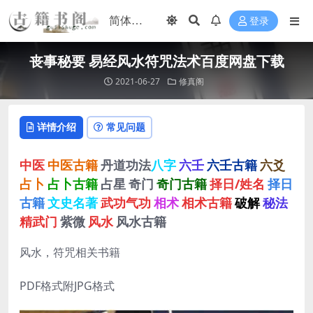
登录
丧事秘要 易经风水符咒法术百度网盘下载
2021-06-27
修真阁
详情介绍
常见问题
中医
中医古籍
丹道功法
八字
六壬
六壬古籍
六爻
占卜
占卜古籍
占星
奇门
奇门古籍
择日/姓名
择日
古籍
文史名著
武功气功
相术
相术古籍
破解
秘法
精武门
紫微
风水
风水古籍
风水，符咒相关书籍
PDF格式附JPG格式