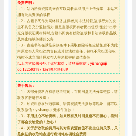
免责声明：
（1）站内所有资源均来自互联网收集或用户上传分享，本站不
拥有此类资源的版权
（2）古籍书阁作为网络服务提供者,对非法转载,盗版行为的发
生不具备充分监控能力.但是当版权拥有者提出侵权指控并出示
充分版权证明材料时,古籍书阁负有移除盗版和非法转载作品以
及停止继续传播的义务
（3）古籍书阁在满足前款条件下采取移除等相应措施后不为此
向原发布人承担违约责任或其他法律责任，包括不承担因侵权
指控不成立而给原发布人带来损害的赔偿责任
以上内容如果侵犯了你的权益，请联系微信：yishanguji
qq:122593197 我们将尽快处理
关于售后：
（1）因部分资料含有敏感关键词，百度网盘无法分享链接，请
联系客服进行发送；
（2）如资料存在张冠李戴、语音视频无法播放等现象，都可以
联系微信：yishanguji 无条件退款！
（3）
不用担心不给资料，如果没有及时回复也不用担心，看到
了都会发给您的！放心！
（4）
关于所收取的费用与其对应资源价值不发生任何关系，只
是象征的收取站点运行所消耗各项综合费用