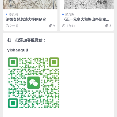
修真阁
修真阁
清微奥妙总法大提纲秘旨
《正一元皇大和梅山祭统秘诀
一宗》黑白
2 年前
9
1 年前
5
扫一扫添加客服微信：
yishanguji