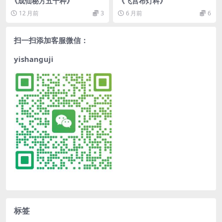
《成仙秘方五十种》
《飞宫布灯科》
12 月前
3
6 月前
6
扫一扫添加客服微信：
yishanguji
标签