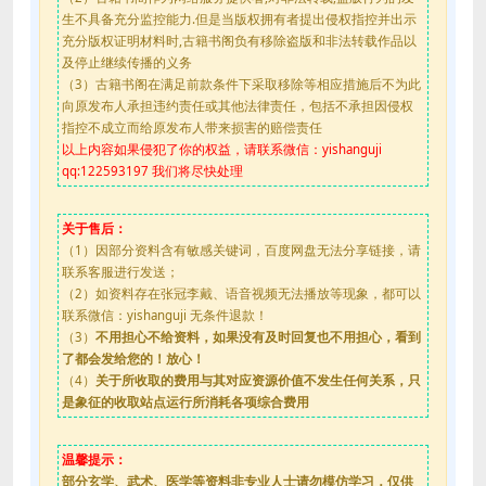
生不具备充分监控能力.但是当版权拥有者提出侵权指控并出示
充分版权证明材料时,古籍书阁负有移除盗版和非法转载作品以
及停止继续传播的义务
（3）古籍书阁在满足前款条件下采取移除等相应措施后不为此
向原发布人承担违约责任或其他法律责任，包括不承担因侵权
指控不成立而给原发布人带来损害的赔偿责任
以上内容如果侵犯了你的权益，请联系微信：yishanguji
qq:122593197 我们将尽快处理
关于售后：
（1）因部分资料含有敏感关键词，百度网盘无法分享链接，请
联系客服进行发送；
（2）如资料存在张冠李戴、语音视频无法播放等现象，都可以
联系微信：yishanguji 无条件退款！
（3）
不用担心不给资料，如果没有及时回复也不用担心，看到
了都会发给您的！放心！
（4）
关于所收取的费用与其对应资源价值不发生任何关系，只
是象征的收取站点运行所消耗各项综合费用
温馨提示：
部分玄学、武术、医学等资料非专业人士请勿模仿学习，仅供