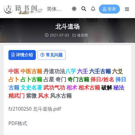
登录
北斗道场
2021-07-03
修真阁
详情介绍
常见问题
中医
中医古籍
丹道功法
八字
六壬
六壬古籍
六爻
占卜
占卜古籍
占星
奇门
奇门古籍
择日/姓名
择日
古籍
文史名著
武功气功
相术
相术古籍
破解
秘法
精武门
紫微
风水
风水古籍
fz2100250 北斗道场.pdf
PDF格式