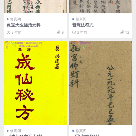
修真阁
修真阁
灵宝天医拯治元科
普庵法符咒
3 年前
9
3 年前
12
修真阁
修真阁