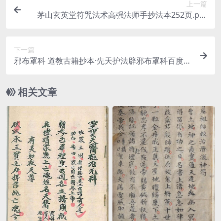
上一篇
茅山玄英堂符咒法术高强法师手抄法本252页.pdf
超全资料合集 百度云网盘下载！
下一篇
邪布罩科 道教古籍抄本·先天护法辟邪布罩科百度网
盘下载
相关文章