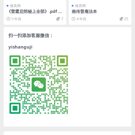
修真阁
修真阁
《雷霆启郊秘上全部》.pdf 民
南传普庵法本
间符咒法本
5 年前
7
4 年前
25
扫一扫添加客服微信：
yishanguji