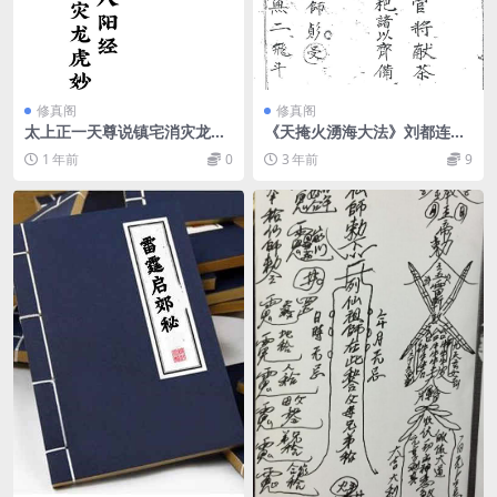
修真阁
修真阁
太上正一天尊说镇宅消灾龙虎
《天掩火湧海大法》刘都连黑
妙经四合一
白版
1 年前
0
3 年前
9