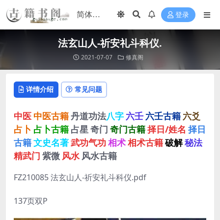
登录
法玄山人-祈安礼斗科仪.
2021-07-07
修真阁
详情介绍
常见问题
中医
中医古籍
丹道功法
八字
六壬
六壬古籍
六爻
占卜
占卜古籍
占星
奇门
奇门古籍
择日/姓名
择日
古籍
文史名著
武功气功
相术
相术古籍
破解
秘法
精武门
紫微
风水
风水古籍
FZ210085 法玄山人-祈安礼斗科仪.pdf
137页双P