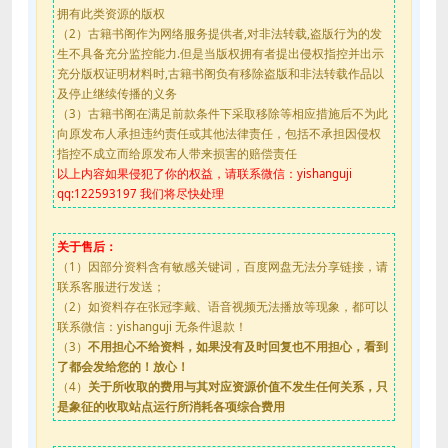
拥有此类资源的版权
（2）古籍书阁作为网络服务提供者,对非法转载,盗版行为的发
生不具备充分监控能力.但是当版权拥有者提出侵权指控并出示
充分版权证明材料时,古籍书阁负有移除盗版和非法转载作品以
及停止继续传播的义务
（3）古籍书阁在满足前款条件下采取移除等相应措施后不为此
向原发布人承担违约责任或其他法律责任，包括不承担因侵权
指控不成立而给原发布人带来损害的赔偿责任
以上内容如果侵犯了你的权益，请联系微信：yishanguji
qq:122593197 我们将尽快处理
关于售后：
（1）因部分资料含有敏感关键词，百度网盘无法分享链接，请
联系客服进行发送；
（2）如资料存在张冠李戴、语音视频无法播放等现象，都可以
联系微信：yishanguji 无条件退款！
（3）
不用担心不给资料，如果没有及时回复也不用担心，看到
了都会发给您的！放心！
（4）
关于所收取的费用与其对应资源价值不发生任何关系，只
是象征的收取站点运行所消耗各项综合费用