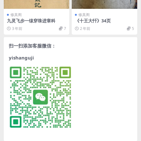
修真阁
修真阁
九灵飞步一缐穿珠进章科
《十王大忏》34页
3 年前
7
2 年前
5
扫一扫添加客服微信：
yishanguji