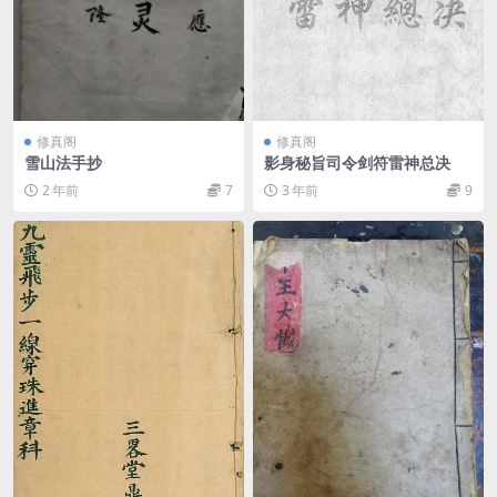
修真阁
修真阁
雪山法手抄
影身秘旨司令剑符雷神总决
2 年前
7
3 年前
9