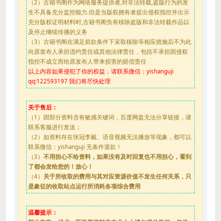
（2）古籍书阁作为网络服务提供者,对非法转载,盗版行为的发
生不具备充分监控能力.但是当版权拥有者提出侵权指控并出示
充分版权证明材料时,古籍书阁负有移除盗版和非法转载作品以
及停止继续传播的义务
（3）古籍书阁在满足前款条件下采取移除等相应措施后不为此
向原发布人承担违约责任或其他法律责任，包括不承担因侵权
指控不成立而给原发布人带来损害的赔偿责任
以上内容如果侵犯了你的权益，请联系微信：yishanguji
qq:122593197 我们将尽快处理
关于售后：
（1）因部分资料含有敏感关键词，百度网盘无法分享链接，请
联系客服进行发送；
（2）如资料存在张冠李戴、语音视频无法播放等现象，都可以
联系微信：yishanguji 无条件退款！
（3）
不用担心不给资料，如果没有及时回复也不用担心，看到
了都会发给您的！放心！
（4）
关于所收取的费用与其对应资源价值不发生任何关系，只
是象征的收取站点运行所消耗各项综合费用
温馨提示：