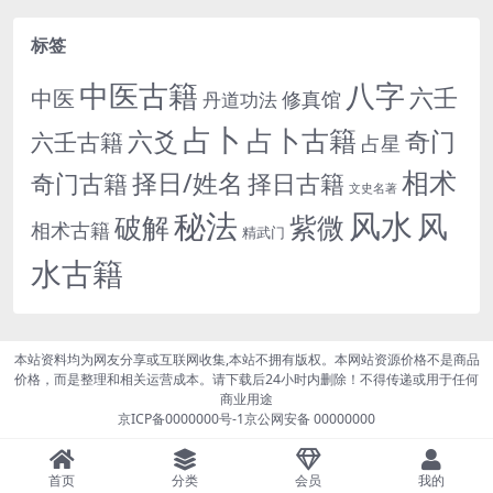
标签
中医古籍
八字
六壬
中医
修真馆
丹道功法
占卜
占卜古籍
六爻
奇门
六壬古籍
占星
相术
择日/姓名
奇门古籍
择日古籍
文史名著
秘法
风水
风
紫微
破解
相术古籍
精武门
水古籍
本站资料均为网友分享或互联网收集,本站不拥有版权。本网站资源价格不是商品
价格，而是整理和相关运营成本。请下载后24小时内删除！不得传递或用于任何
商业用途
京ICP备0000000号-1
京公网安备 00000000
首页
分类
会员
我的