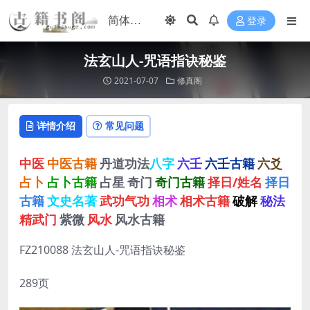
登录
法玄山人-咒语指诀秘鉴
2021-07-07
修真阁
详情介绍
常见问题
中医
中医古籍
丹道功法
八字
六壬
六壬古籍
六爻
占卜
占卜古籍
占星
奇门
奇门古籍
择日/姓名
择日
古籍
文史名著
武功气功
相术
相术古籍
破解
秘法
精武门
紫微
风水
风水古籍
FZ210088 法玄山人-咒语指诀秘鉴
289页