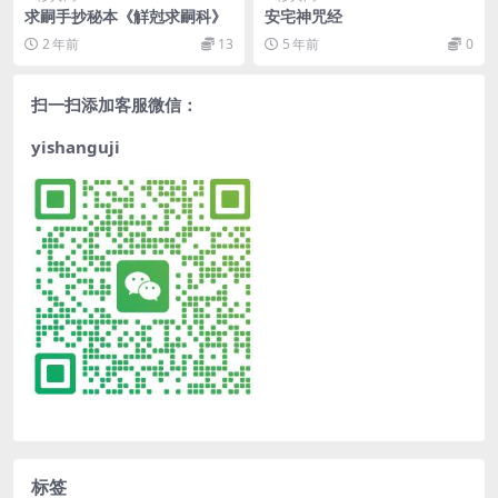
求嗣手抄秘本《觧尅求嗣科》
安宅神咒经
2 年前
13
5 年前
0
扫一扫添加客服微信：
yishanguji
标签