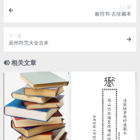
上一篇
敕符书-古珍藏本
下一篇
辰州符咒大全古本
相关文章