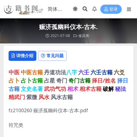
登录
赈济孤幽科仪本-古本.
2021-07-08
修真阁
详情介绍
常见问题
中医
中医古籍
丹道功法
八字
六壬
六壬古籍
六爻
占卜
占卜古籍
占星
奇门
奇门古籍
择日/姓名
择日
古籍
文史名著
武功气功
相术
相术古籍
破解
秘法
精武门
紫微
风水
风水古籍
fz2100260 赈济孤幽科仪本-古本.pdf
符咒类