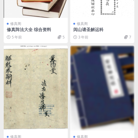
修真阁
修真阁
修真阵法大全 综合资料
闾山请圣解运科
5 年前
5
3 年前
7
修真阁
修真阁