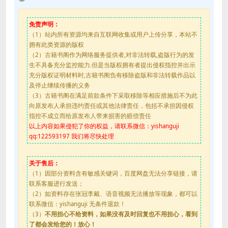
免责声明：
（1）站内所有资源均来自互联网收集或用户上传分享，本站不
拥有此类资源的版权
（2）古籍书阁作为网络服务提供者,对非法转载,盗版行为的发
生不具备充分监控能力.但是当版权拥有者提出侵权指控并出示
充分版权证明材料时,古籍书阁负有移除盗版和非法转载作品以
及停止继续传播的义务
（3）古籍书阁在满足前款条件下采取移除等相应措施后不为此
向原发布人承担违约责任或其他法律责任，包括不承担因侵权
指控不成立而给原发布人带来损害的赔偿责任
以上内容如果侵犯了你的权益，请联系微信：yishanguji
qq:122593197 我们将尽快处理
关于售后：
（1）因部分资料含有敏感关键词，百度网盘无法分享链接，请
联系客服进行发送；
（2）如资料存在张冠李戴、语音视频无法播放等现象，都可以
联系微信：yishanguji 无条件退款！
（3）
不用担心不给资料，如果没有及时回复也不用担心，看到
了都会发给您的！放心！