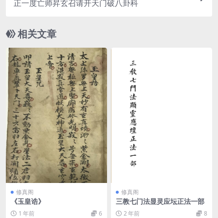
正一度亡师昇玄召请开天门破八卦科
相关文章
修真阁
修真阁
《玉皇诰》
三教七门法显灵应坛正法一部
1 年前
6
2 年前
8