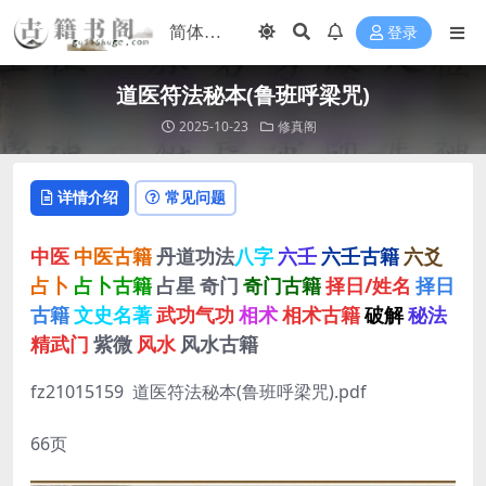
登录
道医符法秘本(鲁班呼梁咒)
2025-10-23
修真阁
详情介绍
常见问题
中医
中医古籍
丹道功法
八字
六壬
六壬古籍
六爻
占卜
占卜古籍
占星
奇门
奇门古籍
择日/姓名
择日
古籍
文史名著
武功气功
相术
相术古籍
破解
秘法
精武门
紫微
风水
风水古籍
fz21015159 道医符法秘本(鲁班呼梁咒).pdf
66页