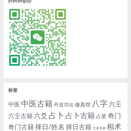
yishanguji
标签
中医古籍
八字
六壬
中医
修真馆
丹道功法
占卜
占卜古籍
六爻
奇门
六壬古籍
占星
相术
择日/姓名
奇门古籍
择日古籍
文史名著