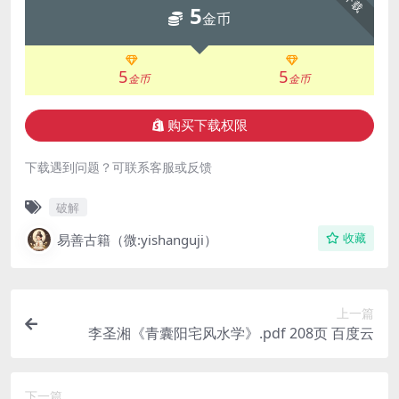
下载
5
金币
5
5
金币
金币
购买下载权限
下载遇到问题？可联系客服或反馈
破解
易善古籍（微:yishanguji）
收藏
上一篇
李圣湘《青囊阳宅风水学》.pdf 208页 百度云
下一篇