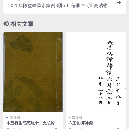
2020年陈益峰风水案例3册pdf 每册256页 高清彩图
百度云下载！
相关文章
修真阁
修真阁
本五行生旺死绝十二支总论
六壬仙师神诞