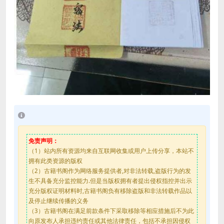
免责声明：
（1）站内所有资源均来自互联网收集或用户上传分享，本站不
拥有此类资源的版权
（2）古籍书阁作为网络服务提供者,对非法转载,盗版行为的发
生不具备充分监控能力.但是当版权拥有者提出侵权指控并出示
充分版权证明材料时,古籍书阁负有移除盗版和非法转载作品以
及停止继续传播的义务
（3）古籍书阁在满足前款条件下采取移除等相应措施后不为此
向原发布人承担违约责任或其他法律责任，包括不承担因侵权