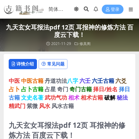
登录
九天玄女耳报法pdf 12页 耳报神的修炼方法 百
度云下载！
2021-11-29
修真阁
详情介绍
常见问题
中医
中医古籍
丹道功法
八字
六壬
六壬古籍
六爻
占卜
占卜古籍
占星
奇门
奇门古籍
择日/姓名
择日
古籍
文史名著
武功气功
相术
相术古籍
破解
秘法
精武门
紫微
风水
风水古籍
九天玄女耳报法pdf 12页 耳报神的修
炼方法 百度云下载！