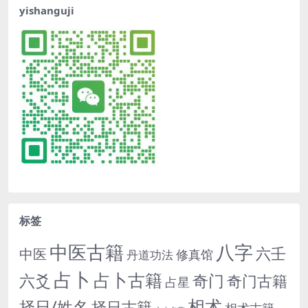
yishanguji
标签
中医古籍
八字
六壬
中医
修真馆
丹道功法
占卜
占卜古籍
六爻
奇门
奇门古籍
占星
相术
择日/姓名
择日古籍
相术古籍