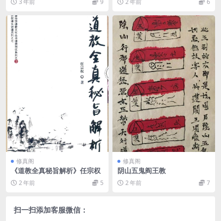
3 年前
9
2 年前
6
修真阁
修真阁
《道教全真秘旨解析》任宗权
阴山五鬼阎王教
2 年前
5
2 年前
7
扫一扫添加客服微信：