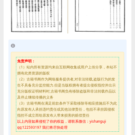
免责声明：
（1）站内所有资源均来自互联网收集或用户上传分享，本站不
拥有此类资源的版权
（2）古籍书阁作为网络服务提供者,对非法转载,盗版行为的发
生不具备充分监控能力.但是当版权拥有者提出侵权指控并出示
充分版权证明材料时,古籍书阁负有移除盗版和非法转载作品以
及停止继续传播的义务
（3）古籍书阁在满足前款条件下采取移除等相应措施后不为此
向原发布人承担违约责任或其他法律责任，包括不承担因侵权
指控不成立而给原发布人带来损害的赔偿责任
以上内容如果侵犯了你的权益，请联系微信：yishanguji
qq:122593197 我们将尽快处理