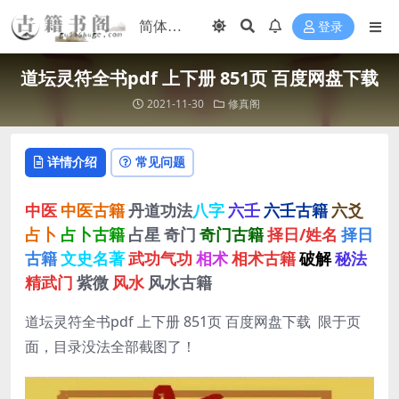
登录
道坛灵符全书pdf 上下册 851页 百度网盘下载
2021-11-30
修真阁
详情介绍
常见问题
中医
中医古籍
丹道功法
八字
六壬
六壬古籍
六爻
占卜
占卜古籍
占星
奇门
奇门古籍
择日/姓名
择日
古籍
文史名著
武功气功
相术
相术古籍
破解
秘法
精武门
紫微
风水
风水古籍
道坛灵符全书pdf 上下册 851页 百度网盘下载 限于页
面，目录没法全部截图了！