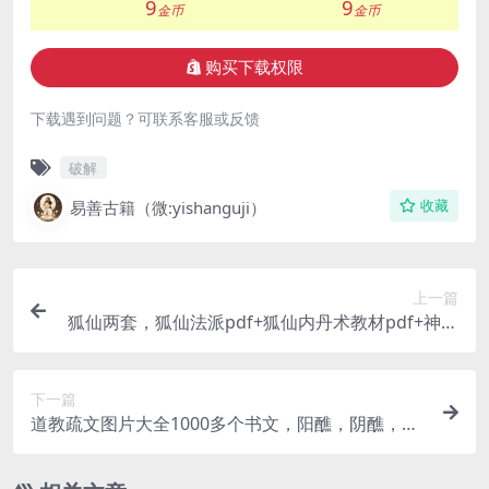
9
9
金币
金币
购买下载权限
下载遇到问题？可联系客服或反馈
破解
易善古籍（微:yishanguji）
收藏
上一篇
狐仙两套，狐仙法派pdf+狐仙内丹术教材pdf+神霄
狐仙法pdf 百度云
下一篇
道教疏文图片大全1000多个书文，阳醮，阴醮，度
亡表文，3大符牒文，电子版