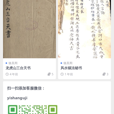
修真阁
修真阁
龙虎山三台天书
风水镇法秘书
4 年前
5
1 年前
3
扫一扫添加客服微信：
yishanguji