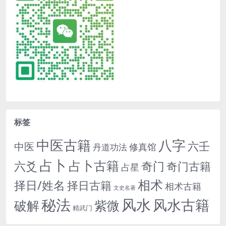
标签
中医古籍
八字
六壬
中医
修真馆
丹道功法
占卜
占卜古籍
六爻
奇门
奇门古籍
占星
相术
择日/姓名
择日古籍
相术古籍
文史名著
秘法
风水
风水古籍
紫微
破解
精武门