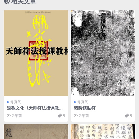
相关文章
修真阁
修真阁
道教文化《天师符法授课教
诸阶镇贴符
材》
2 年前
9
2 年前
9