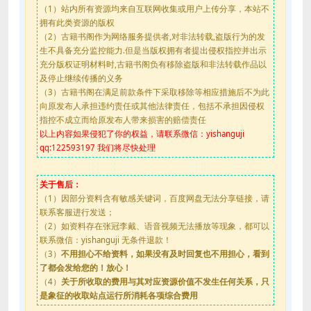
（1）站内所有资源均来自互联网收集或用户上传分享，本站不
拥有此类资源的版权
（2）古籍书阁作为网络服务提供者,对非法转载,盗版行为的发
生不具备充分监控能力.但是当版权拥有者提出侵权指控并出示
充分版权证明材料时,古籍书阁负有移除盗版和非法转载作品以
及停止继续传播的义务
（3）古籍书阁在满足前款条件下采取移除等相应措施后不为此
向原发布人承担违约责任或其他法律责任，包括不承担因侵权
指控不成立而给原发布人带来损害的赔偿责任
以上内容如果侵犯了你的权益，请联系微信：yishanguji
qq:122593197 我们将尽快处理
关于售后：
（1）因部分资料含有敏感关键词，百度网盘无法分享链接，请
联系客服进行发送；
（2）如资料存在张冠李戴、语音视频无法播放等现象，都可以
联系微信：yishanguji 无条件退款！
（3）
不用担心不给资料，如果没有及时回复也不用担心，看到
了都会发给您的！放心！
（4）
关于所收取的费用与其对应资源价值不发生任何关系，只
是象征的收取站点运行所消耗各项综合费用