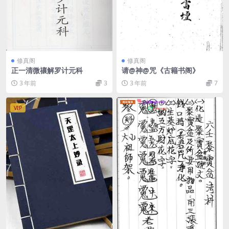
修真阁
修真阁
正一清微禳解罗计元科
请@神@咒《古籍书阁》
3 年前
3
3 年前
7
VIP