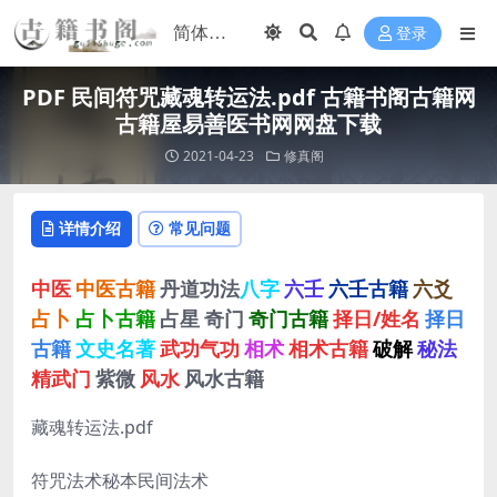
登录
PDF 民间符咒藏魂转运法.pdf 古籍书阁古籍网
古籍屋易善医书网网盘下载
2021-04-23
修真阁
详情介绍
常见问题
中医
中医古籍
丹道功法
八字
六壬
六壬古籍
六爻
占卜
占卜古籍
占星
奇门
奇门古籍
择日/姓名
择日
古籍
文史名著
武功气功
相术
相术古籍
破解
秘法
精武门
紫微
风水
风水古籍
藏魂转运法.pdf
符咒法术秘本民间法术