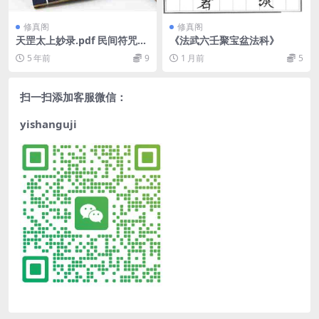
修真阁
修真阁
天罡太上妙录.pdf 民间符咒法
《法武六壬聚宝盆法科》
本百度网盘下载
5 年前
9
1 月前
5
扫一扫添加客服微信：
yishanguji