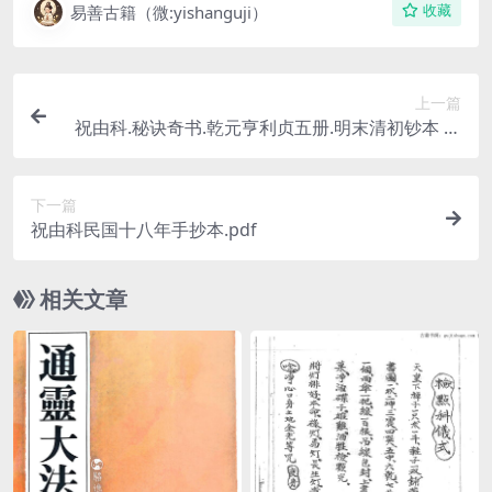
易善古籍（微:yishanguji）
收藏
上一篇
祝由科.秘诀奇书.乾元亨利贞五册.明末清初钞本 百
度网盘免费下载
下一篇
祝由科民国十八年手抄本.pdf
相关文章