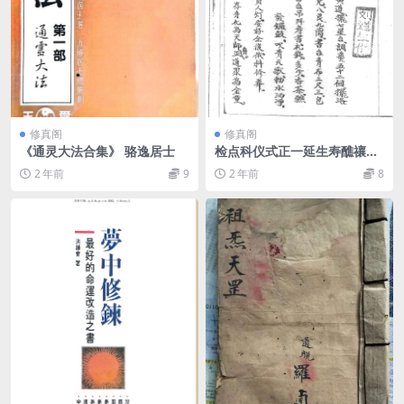
修真阁
修真阁
《通灵大法合集》 骆逸居士
检点科仪式正一延生寿醮禳度
科
2 年前
9
2 年前
8