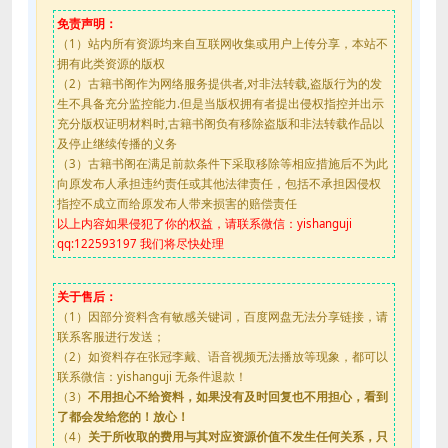
免责声明：
（1）站内所有资源均来自互联网收集或用户上传分享，本站不
拥有此类资源的版权
（2）古籍书阁作为网络服务提供者,对非法转载,盗版行为的发
生不具备充分监控能力.但是当版权拥有者提出侵权指控并出示
充分版权证明材料时,古籍书阁负有移除盗版和非法转载作品以
及停止继续传播的义务
（3）古籍书阁在满足前款条件下采取移除等相应措施后不为此
向原发布人承担违约责任或其他法律责任，包括不承担因侵权
指控不成立而给原发布人带来损害的赔偿责任
以上内容如果侵犯了你的权益，请联系微信：yishanguji
qq:122593197 我们将尽快处理
关于售后：
（1）因部分资料含有敏感关键词，百度网盘无法分享链接，请
联系客服进行发送；
（2）如资料存在张冠李戴、语音视频无法播放等现象，都可以
联系微信：yishanguji 无条件退款！
（3）
不用担心不给资料，如果没有及时回复也不用担心，看到
了都会发给您的！放心！
（4）
关于所收取的费用与其对应资源价值不发生任何关系，只