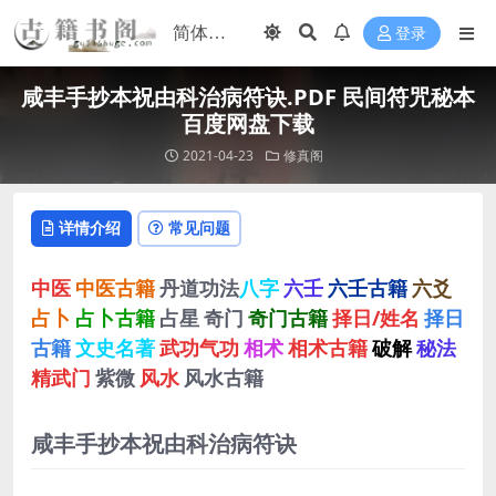
登录
咸丰手抄本祝由科治病符诀.PDF 民间符咒秘本
百度网盘下载
2021-04-23
修真阁
详情介绍
常见问题
中医
中医古籍
丹道功法
八字
六壬
六壬古籍
六爻
占卜
占卜古籍
占星
奇门
奇门古籍
择日/姓名
择日
古籍
文史名著
武功气功
相术
相术古籍
破解
秘法
精武门
紫微
风水
风水古籍
咸丰手抄本祝由科治病符诀