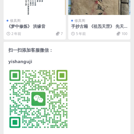
修真阁
修真阁
《梦中修炼》 洪缘音
手抄古籍 《祖炁天罡》 先天
祖炁天罡派秘符
2 年前
7
5 年前
100
扫一扫添加客服微信：
yishanguji