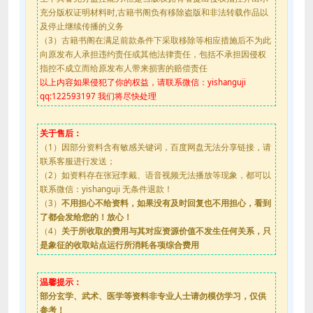
充分版权证明材料时,古籍书阁负有移除盗版和非法转载作品以
及停止继续传播的义务
（3）古籍书阁在满足前款条件下采取移除等相应措施后不为此
向原发布人承担违约责任或其他法律责任，包括不承担因侵权
指控不成立而给原发布人带来损害的赔偿责任
以上内容如果侵犯了你的权益，请联系微信：yishanguji
qq:122593197 我们将尽快处理
关于售后：
（1）因部分资料含有敏感关键词，百度网盘无法分享链接，请
联系客服进行发送；
（2）如资料存在张冠李戴、语音视频无法播放等现象，都可以
联系微信：yishanguji 无条件退款！
（3）
不用担心不给资料，如果没有及时回复也不用担心，看到
了都会发给您的！放心！
（4）
关于所收取的费用与其对应资源价值不发生任何关系，只
是象征的收取站点运行所消耗各项综合费用
温馨提示：
部分玄学、武术、医学等资料非专业人士请勿模仿学习，仅供
参考！