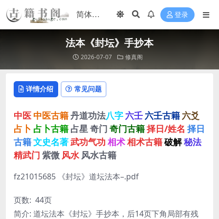
登录
法本《封坛》手抄本
2026-07-07
修真阁
详情介绍
常见问题
中医
中医古籍
丹道功法
八字
六壬
六壬古籍
六爻
占卜
占卜古籍
占星
奇门
奇门古籍
择日/姓名
择日
古籍
文史名著
武功气功
相术
相术古籍
破解
秘法
精武门
紫微
风水
风水古籍
fz21015685 《封坛》道坛法本–.pdf
页数: 44页
简介: 道坛法本《封坛》手抄本，后14页下角局部有残