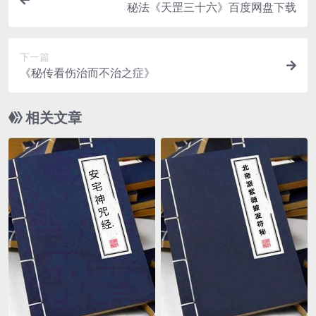
秘法《天‮三罡‬十六》百度网盘下载
下一篇
《秘传看伤治而不治之症》
相关文章