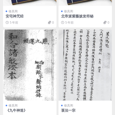
修真阁
修真阁
安宅神咒经
北帝派紫薇披发符秘
5 年前
0
5 年前
0
修真阁
修真阁
《九牛神造》
箓法一宗