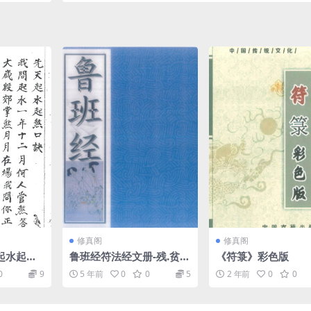
修真阁
修真阁
起水起煞
鲁班经符法经文册-残.贫.
《符箓》彩色版
孤合本62页
0
9
5 年前
0
0
5
2 年前
0
0