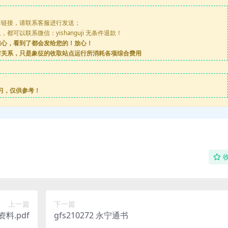
享链接，请联系客服进行发送；
可以联系微信：yishanguji 无条件退款！
担心，看到了都会发给您的！放心！
何关系，只是象征的收取站点运行所消耗各项综合费用
习，仅供参考！
上一篇
下一篇
料.pdf
gfs210272 永宁通书