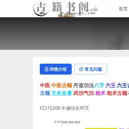
首页
详情介绍
常见问题
中医
中医古籍
丹道功法
八字
六壬
六壬
古籍
文史名著
武功气功
相术
相术古籍
FZ210208 中越综合符咒