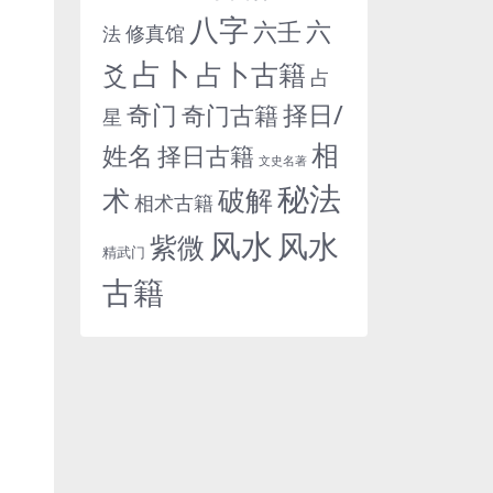
八字
六
六壬
修真馆
法
占卜
占卜古籍
爻
占
奇门
择日/
奇门古籍
星
相
姓名
择日古籍
文史名著
秘法
术
破解
相术古籍
风水
风水
紫微
精武门
古籍