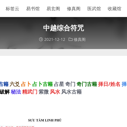
标签云
易书馆
易玄阁
修真阁
医武馆
收藏馆
中越综合符咒
2021-12-12
修真阁
古籍
六爻
占卜
占卜古籍
占星
奇门
奇门古籍
择日/姓名
择
破解
秘法
精武门
紫微
风水
风水古籍