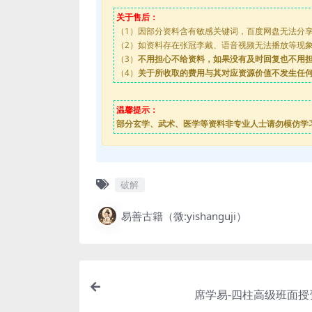
关于售后：
（1）因部分资料含有敏感关键词，百度网盘无法分
（2）如资料存在张冠李戴、语音视频无法播放等现象，都
（3）
不用担心不给资料，如果没有及时回复也不用
（4）
关于所收取的费用与其对应资源价值不发生任
温馨提示：
部分玄学、武术、医学等资料非专业人士请勿模仿学
破解
易善古籍（微:yishanguji）
席学易-四柱高级班面授资