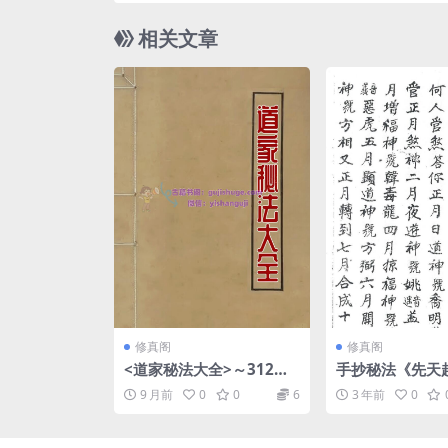
相关文章
修真阁
修真阁
<道家秘法大全>～312页.
手抄秘法《先天
pdf
口诀》
9 月前
0
0
6
3 年前
0