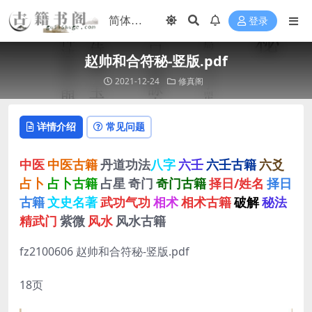
登录
赵帅和合符秘-竖版.pdf
2021-12-24
修真阁
详情介绍
常见问题
中医
中医古籍
丹道功法
八字
六壬
六壬古籍
六爻
占卜
占卜古籍
占星
奇门
奇门古籍
择日/姓名
择日
古籍
文史名著
武功气功
相术
相术古籍
破解
秘法
精武门
紫微
风水
风水古籍
fz2100606 赵帅和合符秘-竖版.pdf
18页