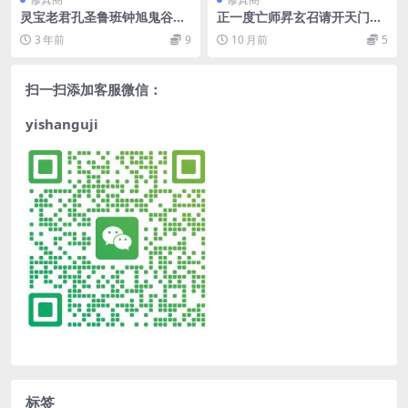
灵宝老君孔圣鲁班钟旭鬼谷战
正一度亡师昇玄召请开天门破
神醺科
八卦科
3 年前
9
10 月前
5
扫一扫添加客服微信：
yishanguji
标签