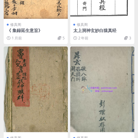
修真阁
修真阁
《 集録延生意旨》
太上洞神玄妙白猿真经
1 月前
5
2 年前
3
修真阁
修真阁