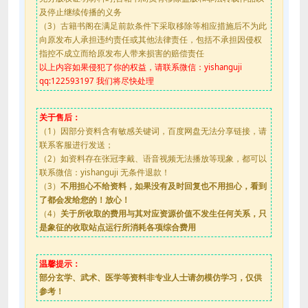
及停止继续传播的义务
（3）古籍书阁在满足前款条件下采取移除等相应措施后不为此
向原发布人承担违约责任或其他法律责任，包括不承担因侵权
指控不成立而给原发布人带来损害的赔偿责任
以上内容如果侵犯了你的权益，请联系微信：yishanguji
qq:122593197 我们将尽快处理
关于售后：
（1）因部分资料含有敏感关键词，百度网盘无法分享链接，请
联系客服进行发送；
（2）如资料存在张冠李戴、语音视频无法播放等现象，都可以
联系微信：yishanguji 无条件退款！
（3）
不用担心不给资料，如果没有及时回复也不用担心，看到
了都会发给您的！放心！
（4）
关于所收取的费用与其对应资源价值不发生任何关系，只
是象征的收取站点运行所消耗各项综合费用
温馨提示：
部分玄学、武术、医学等资料非专业人士请勿模仿学习，仅供
参考！