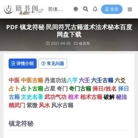
登录
PDF 镇龙符秘 民间符咒古籍道术法术秘本百度
网盘下载
2021-04-26
修真阁
详情介绍
常见问题
中医
中医古籍
丹道功法
八字
六壬
六壬古籍
六爻
占卜
占卜古籍
占星
奇门
奇门古籍
择日/姓名
择日
古籍
文史名著
武功气功
相术
相术古籍
破解
秘法
精武门
紫微
风水
风水古籍
镇龙符秘