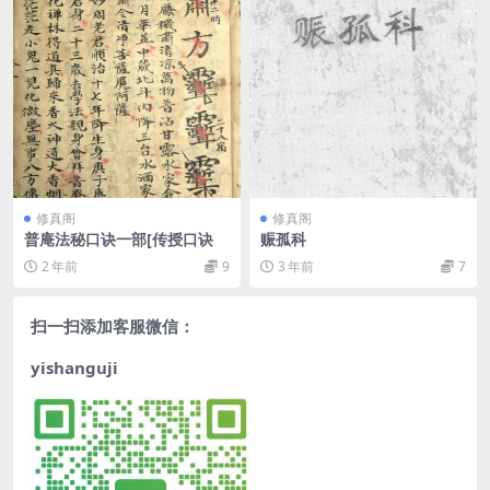
修真阁
修真阁
普庵法秘口诀一部[传授口诀
赈孤科
2 年前
9
3 年前
7
扫一扫添加客服微信：
yishanguji