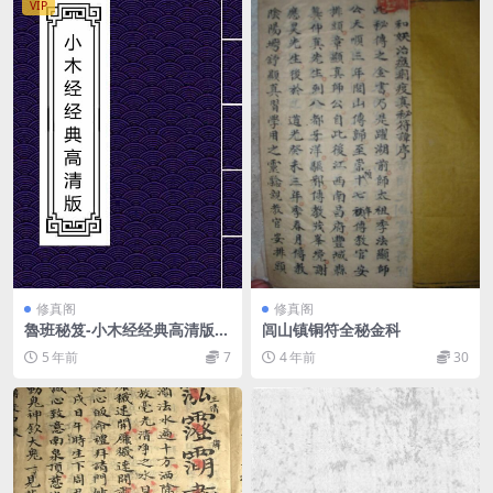
VIP
修真阁
修真阁
魯班秘笈-小木经经典高清版1
闾山镇铜符全秘金科
68页-无水印 .pdf
5 年前
7
4 年前
30