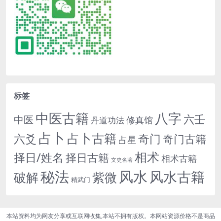
标签
中医古籍
八字
六壬
中医
修真馆
丹道功法
占卜
占卜古籍
六爻
奇门
奇门古籍
占星
相术
择日/姓名
择日古籍
相术古籍
文史名著
秘法
风水
风水古籍
紫微
破解
精武门
本站资料均为网友分享或互联网收集,本站不拥有版权。本网站资源价格不是商品