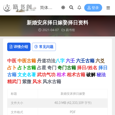
登录
新婚安床择日嫁娶择日资料
2021-04-07
易书馆
详情介绍
常见问题
中医
中医古籍
丹道功法
八字
六壬
六壬古籍
六爻
占卜
占卜古籍
占星
奇门
奇门古籍
择日/姓名
择日
古籍
文史名著
武功气功
相术
相术古籍
破解
秘法
精武门
紫微
风水
风水古籍
标题
新婚安床择日嫁娶
文件大小
40.3 MB (42,333,109 字节)
文件格式
PDF