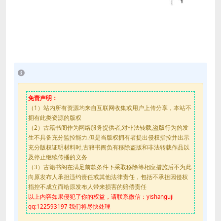
免责声明：
（1）站内所有资源均来自互联网收集或用户上传分享，本站不
拥有此类资源的版权
（2）古籍书阁作为网络服务提供者,对非法转载,盗版行为的发
生不具备充分监控能力.但是当版权拥有者提出侵权指控并出示
充分版权证明材料时,古籍书阁负有移除盗版和非法转载作品以
及停止继续传播的义务
（3）古籍书阁在满足前款条件下采取移除等相应措施后不为此
向原发布人承担违约责任或其他法律责任，包括不承担因侵权
指控不成立而给原发布人带来损害的赔偿责任
以上内容如果侵犯了你的权益，请联系微信：yishanguji
qq:122593197 我们将尽快处理