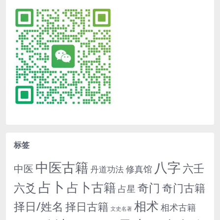
标签
中医古籍
八字
六壬
中医
修真馆
丹道功法
占卜
占卜古籍
六爻
奇门
奇门古籍
占星
相术
择日/姓名
择日古籍
相术古籍
文史名著