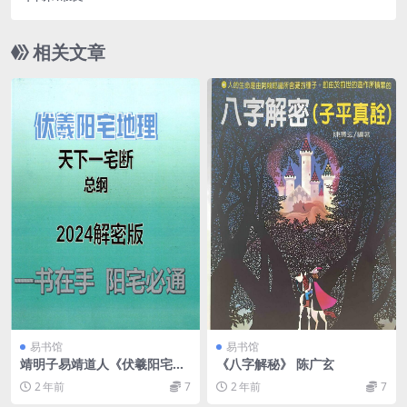
相关文章
易书馆
易书馆
靖明子易靖道人《伏羲阳宅地
《八字解秘》 陈广玄
理天下一宅断总纲2024解密
2 年前
7
2 年前
7
版》