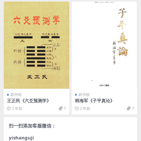
易书馆
易书馆
王正民《六爻预测学》
韩海军《子平真论》
2 年前
7
2 年前
7
扫一扫添加客服微信：
yishanguji