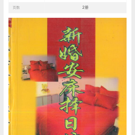
页数
2册