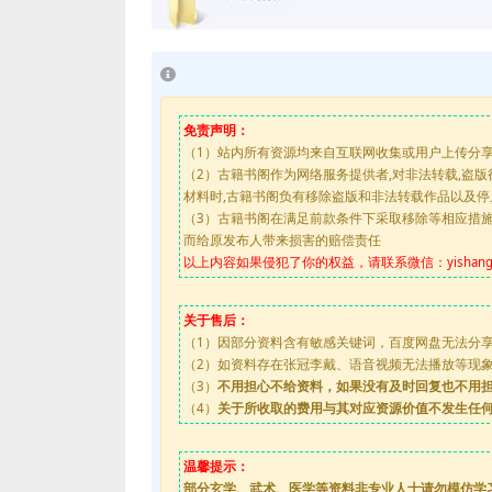
免责声明：
（1）站内所有资源均来自互联网收集或用户上传分
（2）古籍书阁作为网络服务提供者,对非法转载,盗
材料时,古籍书阁负有移除盗版和非法转载作品以及
（3）古籍书阁在满足前款条件下采取移除等相应措
而给原发布人带来损害的赔偿责任
以上内容如果侵犯了你的权益，请联系微信：yishanguji
关于售后：
（1）因部分资料含有敏感关键词，百度网盘无法分
（2）如资料存在张冠李戴、语音视频无法播放等现象，都
（3）
不用担心不给资料，如果没有及时回复也不用
（4）
关于所收取的费用与其对应资源价值不发生任
温馨提示：
部分玄学、武术、医学等资料非专业人士请勿模仿学