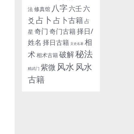
八字
六
六壬
修真馆
法
占卜
占卜古籍
爻
占
奇门
择日/
奇门古籍
星
相
姓名
择日古籍
文史名著
秘法
术
破解
相术古籍
风水
风水
紫微
精武门
古籍