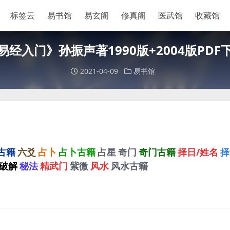
标签云
易书馆
易玄阁
修真阁
医武馆
收藏馆
易经入门》孙振声著1990版+2004版PDF
2021-04-09
易书馆
古籍
六爻
占卜
占卜古籍
占星
奇门
奇门古籍
择日/姓名
择
破解
秘法
精武门
紫微
风水
风水古籍