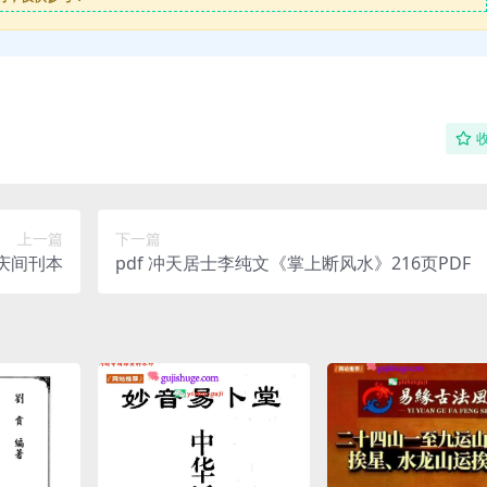
上一篇
下一篇
嘉庆间刊本
pdf 冲天居士李纯文《掌上断风水》216页PDF