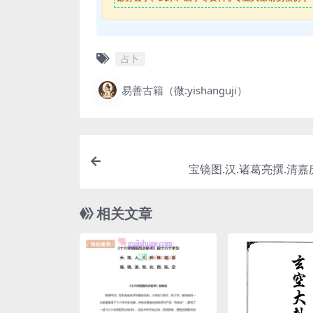
占卜
易善古籍（微:yishanguji）
宝镜图.汉.诸葛亮撰.清
相关文章