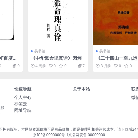
易书馆
易书馆
DF百度网
《中华派命里真诠》闵炜
《二十四山一至九运
籍网 古籍
水运·挨星、水龙山
0
9
4 周前
0
0
7
3 月前
0
0
网，易善
诀，邓海峰》
快速导航
关于本站
联
个人中心
微信
标签云
，默
网址导航
号
站不拥有版权。本网站资源价格不是商品价格，而是整理和相关运营成本。请下载后24
京ICP备0000000号-1
京公网安备 00000000