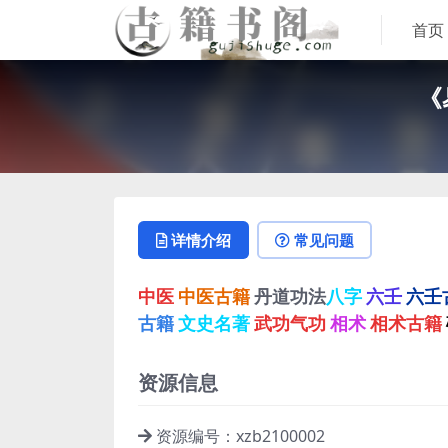
首页
《
详情介绍
常见问题
中医
中医古籍
丹道功法
八字
六壬
六壬
古籍
文史名著
武功气功
相术
相术古籍
资源信息
资源编号：xzb2100002