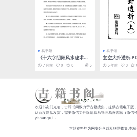
易书馆
易书馆
《十六字阴阳风水秘术
玄空大卦透析.P
（全版详解）》48页
盘资源下载！古
7 月前
0
0
5
5 年前
0
书阁，国学资源
医书
欢迎书友们光临，古籍书阁致力于古籍搜集，提供古籍电子版
认百度网盘发货，需要微信文件版请联系管理易善古籍（微信
yishanguji ）
本站资料均为网友分享或互联网收集,本