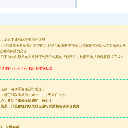
享，本站不拥有此类资源的版权
版行为的发生不具备充分监控能力.但是当版权拥有者提出侵权指控并出示充分版权证明
停止继续传播的义务
施后不为此向原发布人承担违约责任或其他法律责任，包括不承担因侵权指控不成立
 qq:122593197 我们将尽快处理
享链接，请联系客服进行发送；
可以联系微信：yishanguji 无条件退款！
担心，看到了都会发给您的！放心！
何关系，只是象征的收取站点运行所消耗各项综合费用
习，仅供参考！