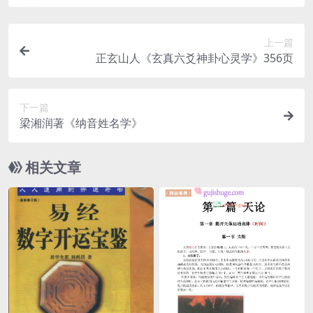
上一篇
正玄山人《玄真六爻神卦心灵学》356页
下一篇
梁湘润著《纳音姓名学》
相关文章