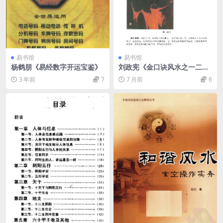
易书馆
易书馆
杨鹤朋《易经数字开运宝鉴》
刘政宪《金口诀风水之一二
三》
3 年前
7
7 月前
6