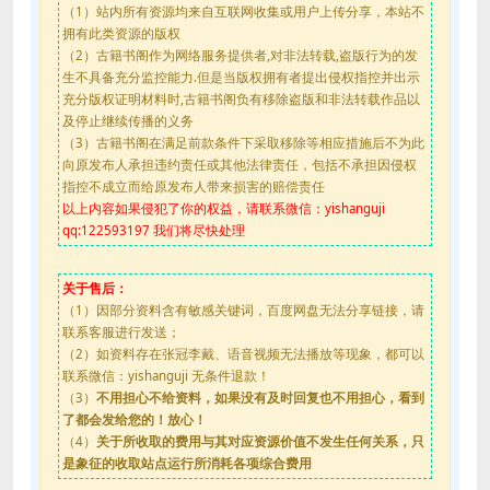
（1）站内所有资源均来自互联网收集或用户上传分享，本站不
拥有此类资源的版权
（2）古籍书阁作为网络服务提供者,对非法转载,盗版行为的发
生不具备充分监控能力.但是当版权拥有者提出侵权指控并出示
充分版权证明材料时,古籍书阁负有移除盗版和非法转载作品以
及停止继续传播的义务
（3）古籍书阁在满足前款条件下采取移除等相应措施后不为此
向原发布人承担违约责任或其他法律责任，包括不承担因侵权
指控不成立而给原发布人带来损害的赔偿责任
以上内容如果侵犯了你的权益，请联系微信：yishanguji
qq:122593197 我们将尽快处理
关于售后：
（1）因部分资料含有敏感关键词，百度网盘无法分享链接，请
联系客服进行发送；
（2）如资料存在张冠李戴、语音视频无法播放等现象，都可以
联系微信：yishanguji 无条件退款！
（3）
不用担心不给资料，如果没有及时回复也不用担心，看到
了都会发给您的！放心！
（4）
关于所收取的费用与其对应资源价值不发生任何关系，只
是象征的收取站点运行所消耗各项综合费用