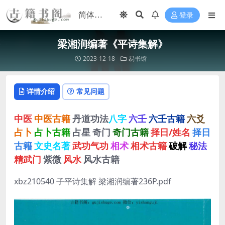
登录
梁湘润编著《平诗集解》
2023-12-18
易书馆
详情介绍
常见问题
中医
中医古籍
丹道功法
八字
六壬
六壬古籍
六爻
占卜
占卜古籍
占星
奇门
奇门古籍
择日/姓名
择日
古籍
文史名著
武功气功
相术
相术古籍
破解
秘法
精武门
紫微
风水
风水古籍
xbz210540 子平诗集解 梁湘润编著236P.pdf