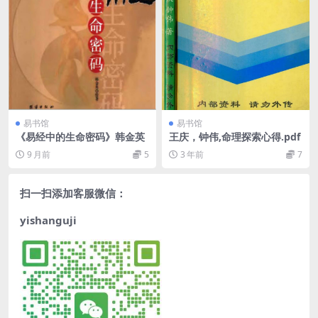
易书馆
易书馆
《易经中的生命密码》韩金英
王庆，钟伟,命理探索心得.pdf
9 月前
5
3 年前
7
扫一扫添加客服微信：
yishanguji