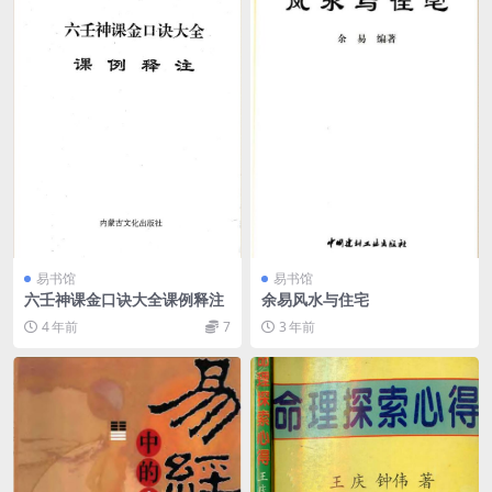
易书馆
易书馆
六壬神课金口诀大全课例释注
余易风水与住宅
4 年前
7
3 年前