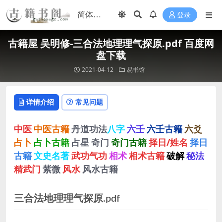
登录
古籍屋 吴明修-三合法地理理气探原.pdf 百度网
盘下载
2021-04-12
易书馆
详情介绍
常见问题
中医
中医古籍
丹道功法
八字
六壬
六壬古籍
六爻
占卜
占卜古籍
占星
奇门
奇门古籍
择日/姓名
择日
古籍
文史名著
武功气功
相术
相术古籍
破解
秘法
精武门
紫微
风水
风水古籍
三合法地理理气探原.pdf