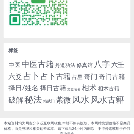
标签
中医古籍
八字
六壬
中医
修真馆
丹道功法
占卜
占卜古籍
六爻
奇门
奇门古籍
占星
相术
择日/姓名
择日古籍
相术古籍
文史名著
秘法
风水
风水古籍
紫微
破解
精武门
本站资料均为网友分享或互联网收集,本站不拥有版权。本网站资源价格不是商品
价格，而是整理和相关运营成本。请下载后24小时内删除！不得传递或用于任何
商业用途