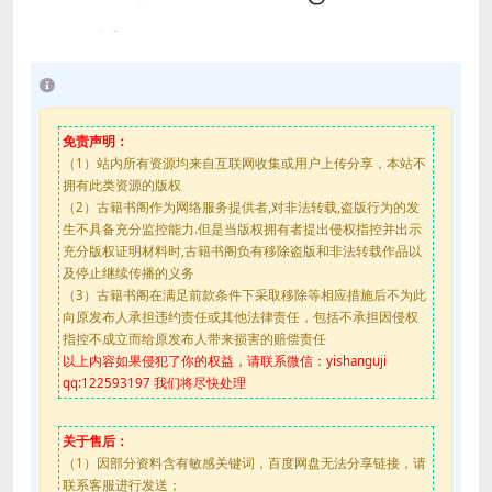
免责声明：
（1）站内所有资源均来自互联网收集或用户上传分享，本站不
拥有此类资源的版权
（2）古籍书阁作为网络服务提供者,对非法转载,盗版行为的发
生不具备充分监控能力.但是当版权拥有者提出侵权指控并出示
充分版权证明材料时,古籍书阁负有移除盗版和非法转载作品以
及停止继续传播的义务
（3）古籍书阁在满足前款条件下采取移除等相应措施后不为此
向原发布人承担违约责任或其他法律责任，包括不承担因侵权
指控不成立而给原发布人带来损害的赔偿责任
以上内容如果侵犯了你的权益，请联系微信：yishanguji
qq:122593197 我们将尽快处理
关于售后：
（1）因部分资料含有敏感关键词，百度网盘无法分享链接，请
联系客服进行发送；