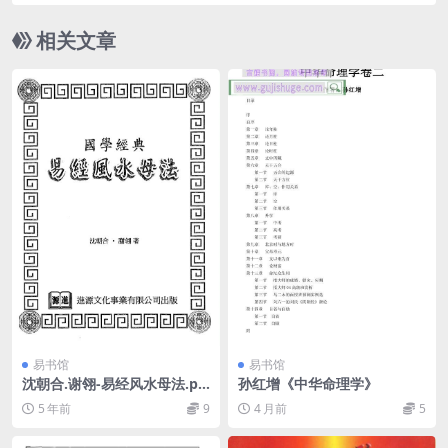
相关文章
易书馆
易书馆
沈朝合.谢翎-易经风水母法.pd
孙红增《中华命理学》
f
5 年前
9
4 月前
5