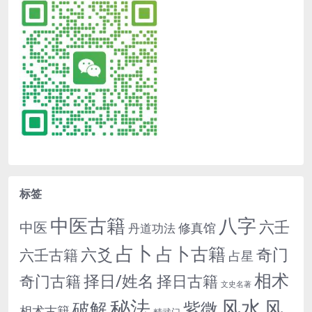
标签
中医古籍
八字
六壬
中医
修真馆
丹道功法
占卜
占卜古籍
六爻
奇门
六壬古籍
占星
相术
择日/姓名
奇门古籍
择日古籍
文史名著
秘法
风水
风
紫微
破解
相术古籍