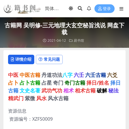
登录
古籍网 吴明修-三元地理大玄空秘旨浅说 网盘下
载
2021-04-12
易书馆
详情介绍
常见问题
中医
中医古籍
丹道功法
八字
六壬
六壬古籍
六爻
占卜
占卜古籍
占星
奇门
奇门古籍
择日/姓名
择日
古籍
文史名著
武功气功
相术
相术古籍
破解
秘法
精武门
紫微
风水
风水古籍
资源信息
资源编号：XZFS0009