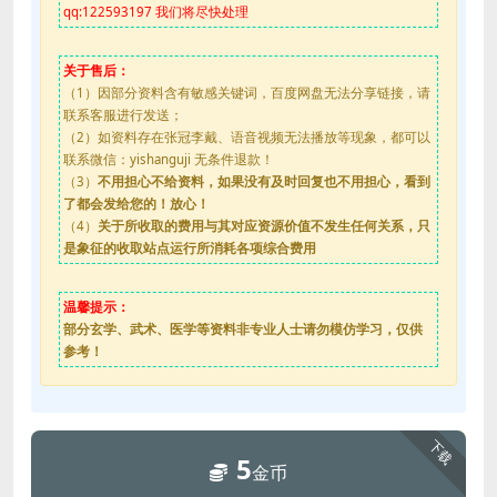
qq:122593197 我们将尽快处理
关于售后：
（1）因部分资料含有敏感关键词，百度网盘无法分享链接，请
联系客服进行发送；
（2）如资料存在张冠李戴、语音视频无法播放等现象，都可以
联系微信：yishanguji 无条件退款！
（3）
不用担心不给资料，如果没有及时回复也不用担心，看到
了都会发给您的！放心！
（4）
关于所收取的费用与其对应资源价值不发生任何关系，只
是象征的收取站点运行所消耗各项综合费用
温馨提示：
部分玄学、武术、医学等资料非专业人士请勿模仿学习，仅供
参考！
下载
5
金币