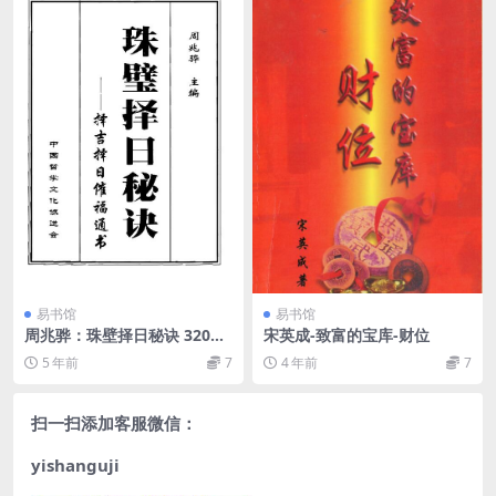
易书馆
易书馆
周兆骅：珠壁择日秘诀 320页.
宋英成-致富的宝库-财位
pdf
5 年前
7
4 年前
7
扫一扫添加客服微信：
yishanguji