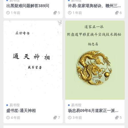
易书馆
易书馆
出黑疑难问题解答389问
许易-皇家堪舆秘诀、赣州三僚
真传《七政四余天星造命课讲
1 年前
5
1 年前
6
义》
易书馆
易书馆
盛书笙-通天神相
杨忠易09年6月道家正一派阴
盘遁甲移星换斗实战技术揭秘
4 年前
7
3 年前
5