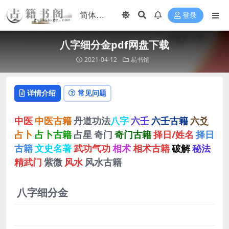
登录
八字细分金pdf网盘下载
2021-04-12
易书馆
详情介绍
常见问题
中医
中医古籍
丹道功法
八字
六壬
六壬古籍
六爻
占卜
占卜古籍
占星
奇门
奇门古籍
择日/姓名
择日
古籍
文史名著
武功气功
相术
相术古籍
破解
秘法
精武门
紫微
风水
风水古籍
八字细分金