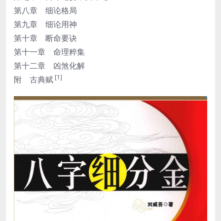
第八章 细论格局
第九章 细论用神
第十章 断命要诀
第十一章 命理粹集
第十二章 凶煞化解
[1]
附 古典赋