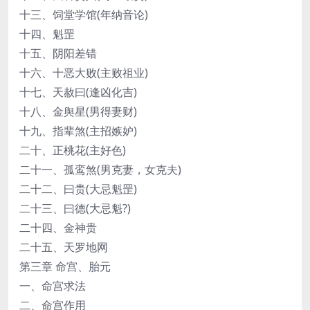
十三、饲堂学馆(年纳音论)
十四、魁罡
十五、阴阳差错
十六、十恶大败(主败祖业)
十七、天赦曰(逢凶化吉)
十八、金舆星(男得妻财)
十九、指辈煞(主招嫉妒)
二十、正桃花(主好色)
二十一、孤鸾煞(男克妻，女克夫)
二十二、曰贵(大忌魁罡)
二十三、曰德(大忌魁?)
二十四、金神贵
二十五、天罗地网
第三章 命宫、胎元
一、命宫求法
二、命宫作用