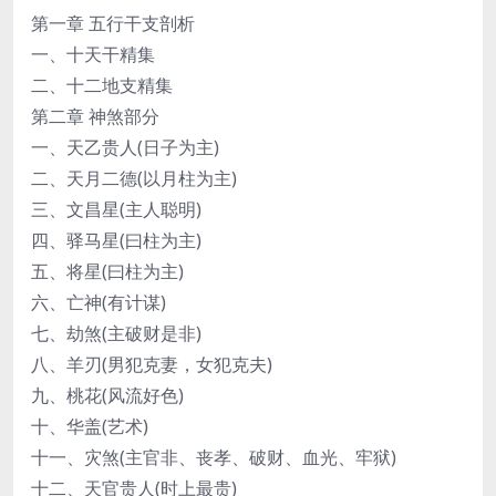
第一章 五行干支剖析
一、十天干精集
二、十二地支精集
第二章 神煞部分
一、天乙贵人(日子为主)
二、天月二德(以月柱为主)
三、文昌星(主人聪明)
四、驿马星(曰柱为主)
五、将星(曰柱为主)
六、亡神(有计谋)
七、劫煞(主破财是非)
八、羊刃(男犯克妻，女犯克夫)
九、桃花(风流好色)
十、华盖(艺术)
十一、灾煞(主官非、丧孝、破财、血光、牢狱)
十二、天官贵人(时上最贵)