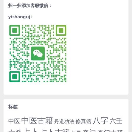
扫一扫添加客服微信：
yishanguji
标签
中医古籍
八字
六壬
中医
修真馆
丹道功法
占卜