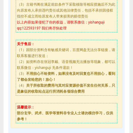
（3）古籍书阁在满足前款条件下采取移除等相应措施后不为此
向原发布人承担违约责任或其他法律责任，包括不承担因侵权
指控不成立而给原发布人带来损害的赔偿责任
以上内容如果侵犯了你的权益，请联系微信：yishanguji
qq:122593197 我们将尽快处理
关于售后：
（1）因部分资料含有敏感关键词，百度网盘无法分享链接，请
联系客服进行发送；
（2）如资料存在张冠李戴、语音视频无法播放等现象，都可以
联系微信：yishanguji 无条件退款！
（3）
不用担心不给资料，如果没有及时回复也不用担心，看到
了都会发给您的！放心！
（4）
关于所收取的费用与其对应资源价值不发生任何关系，只
是象征的收取站点运行所消耗各项综合费用
温馨提示：
部分玄学、武术、医学等资料非专业人士请勿模仿学习，仅供
参考！