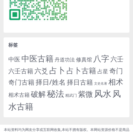
标签
中医古籍
八字
六壬
中医
修真馆
丹道功法
占卜
占卜古籍
六爻
奇门
六壬古籍
占星
相术
择日/姓名
奇门古籍
择日古籍
文史名著
秘法
风水
风
紫微
破解
相术古籍
精武门
水古籍
本站资料均为网友分享或互联网收集,本站不拥有版权。本网站资源价格不是商品