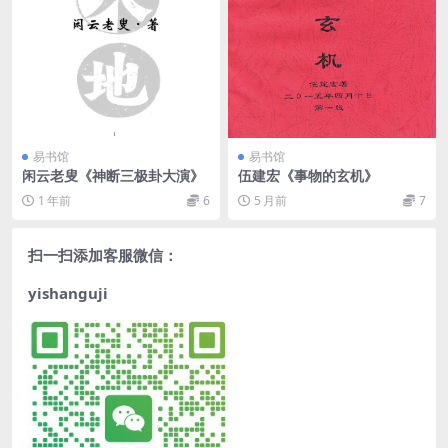
易书馆
易书馆
闲云老叟《神断三极卦大演》
伍建宏《事物的玄机》
1 年前
6
5 月前
7
扫一扫添加客服微信：
yishanguji