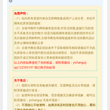
免责声明：
（1）站内所有资源均来自互联网收集或用户上传分享，本站不
拥有此类资源的版权
（2）古籍书阁作为网络服务提供者,对非法转载,盗版行为的发
生不具备充分监控能力.但是当版权拥有者提出侵权指控并出示
充分版权证明材料时,古籍书阁负有移除盗版和非法转载作品以
及停止继续传播的义务
（3）古籍书阁在满足前款条件下采取移除等相应措施后不为此
向原发布人承担违约责任或其他法律责任，包括不承担因侵权
指控不成立而给原发布人带来损害的赔偿责任
以上内容如果侵犯了你的权益，请联系微信：yishanguji
qq:122593197 我们将尽快处理
关于售后：
（1）因部分资料含有敏感关键词，百度网盘无法分享链接，请
联系客服进行发送；
（2）如资料存在张冠李戴、语音视频无法播放等现象，都可以
联系微信：yishanguji 无条件退款！
（3）
不用担心不给资料，如果没有及时回复也不用担心，看到
了都会发给您的！放心！