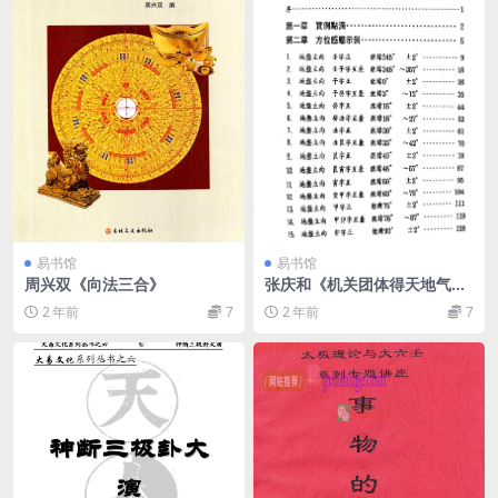
易书馆
易书馆
周兴双《向法三合》
张庆和《机关团体得天地气
篇》
2 年前
7
2 年前
7