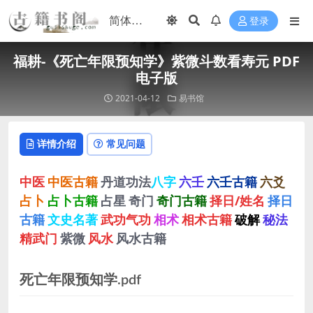
登录
福耕-《死亡年限预知学》紫微斗数看寿元 PDF
电子版
2021-04-12
易书馆
详情介绍
常见问题
中医
中医古籍
丹道功法
八字
六壬
六壬古籍
六爻
占卜
占卜古籍
占星
奇门
奇门古籍
择日/姓名
择日
古籍
文史名著
武功气功
相术
相术古籍
破解
秘法
精武门
紫微
风水
风水古籍
死亡年限预知学.pdf