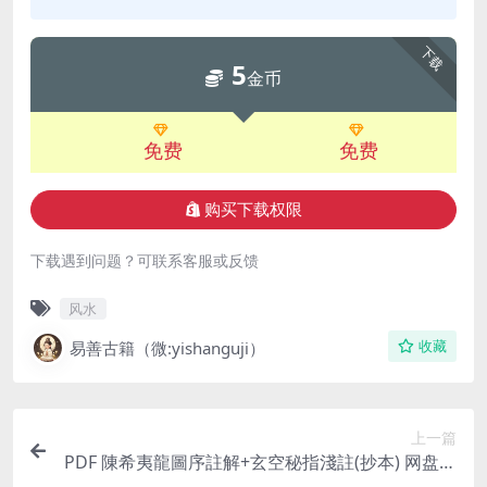
下载
5
金币
免费
免费
购买下载权限
下载遇到问题？可联系客服或反馈
风水
易善古籍（微:yishanguji）
收藏
上一篇
PDF 陳希夷龍圖序註解+玄空秘指淺註(抄本) 网盘下