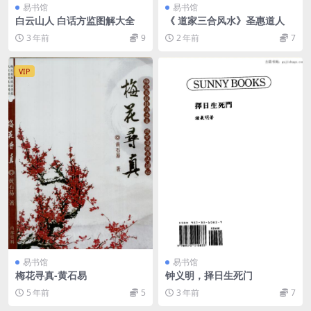
易书馆
易书馆
白云山人 白话方监图解大全
《 道家三合风水》圣惠道人
3 年前
9
2 年前
7
VIP
易书馆
易书馆
梅花寻真-黄石易
钟义明，择日生死门
5 年前
5
3 年前
7