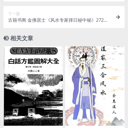
载
下一篇
古籍书阁 金佛居士《风水专家择日秘中秘》272页.
pdf
相关文章