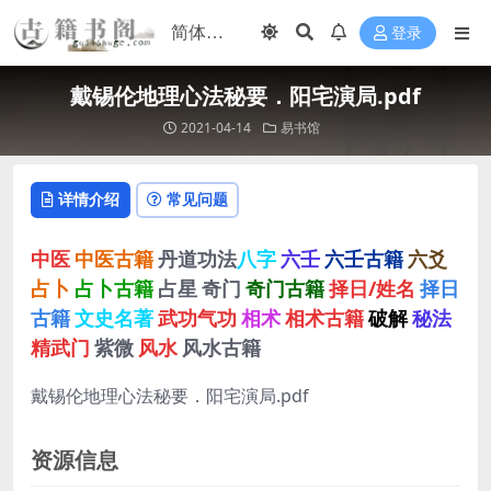
登录
戴锡伦地理心法秘要．阳宅演局.pdf
2021-04-14
易书馆
详情介绍
常见问题
中医
中医古籍
丹道功法
八字
六壬
六壬古籍
六爻
占卜
占卜古籍
占星
奇门
奇门古籍
择日/姓名
择日
古籍
文史名著
武功气功
相术
相术古籍
破解
秘法
精武门
紫微
风水
风水古籍
戴锡伦地理心法秘要．阳宅演局.pdf
资源信息