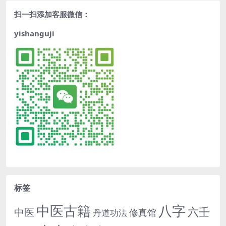
扫一扫添加客服微信：
yishanguji
标签
中医古籍
八字
六壬
中医
修真馆
丹道功法