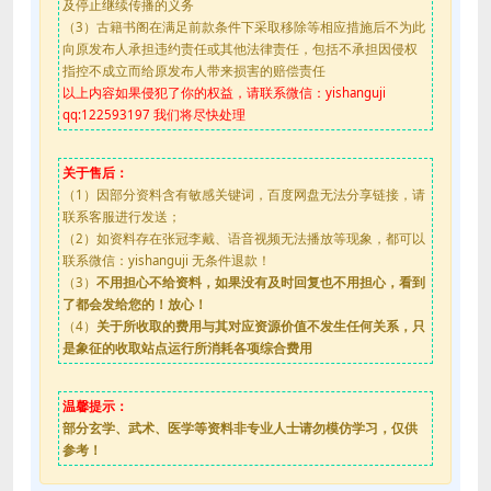
及停止继续传播的义务
（3）古籍书阁在满足前款条件下采取移除等相应措施后不为此
向原发布人承担违约责任或其他法律责任，包括不承担因侵权
指控不成立而给原发布人带来损害的赔偿责任
以上内容如果侵犯了你的权益，请联系微信：yishanguji
qq:122593197 我们将尽快处理
关于售后：
（1）因部分资料含有敏感关键词，百度网盘无法分享链接，请
联系客服进行发送；
（2）如资料存在张冠李戴、语音视频无法播放等现象，都可以
联系微信：yishanguji 无条件退款！
（3）
不用担心不给资料，如果没有及时回复也不用担心，看到
了都会发给您的！放心！
（4）
关于所收取的费用与其对应资源价值不发生任何关系，只
是象征的收取站点运行所消耗各项综合费用
温馨提示：
部分玄学、武术、医学等资料非专业人士请勿模仿学习，仅供
参考！