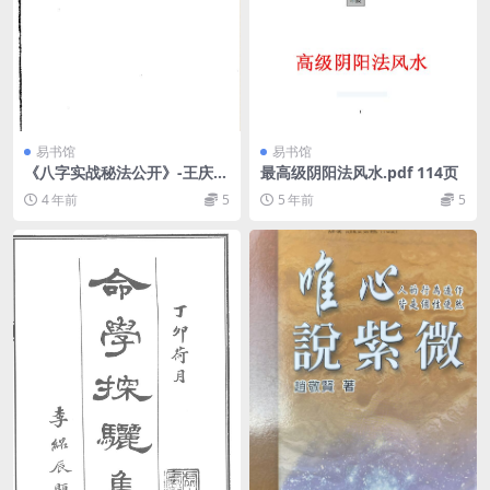
易书馆
易书馆
《八字实战秘法公开》-王庆
最高级阴阳法风水.pdf 114页
着.pdf
4 年前
5
5 年前
5