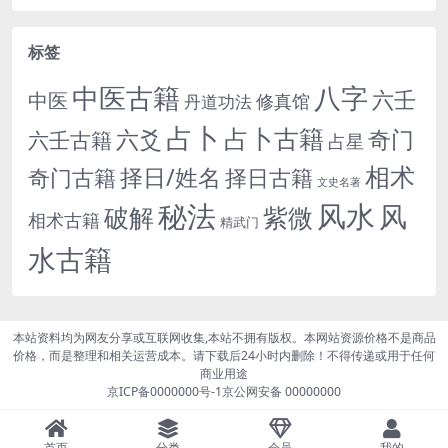
标签
中医古籍
八字
六壬
中医
修真馆
丹道功法
占卜
占卜古籍
六爻
奇门
六壬古籍
占星
相术
择日/姓名
奇门古籍
择日古籍
文史名著
秘法
风水
风
紫微
破解
相术古籍
精武门
水古籍
本站资料均为网友分享或互联网收集,本站不拥有版权。本网站资源价格不是商品
价格，而是整理和相关运营成本。请下载后24小时内删除！不得传递或用于任何
商业用途
京ICP备0000000号-1
京公网安备 00000000
首页
分类
会员
我的