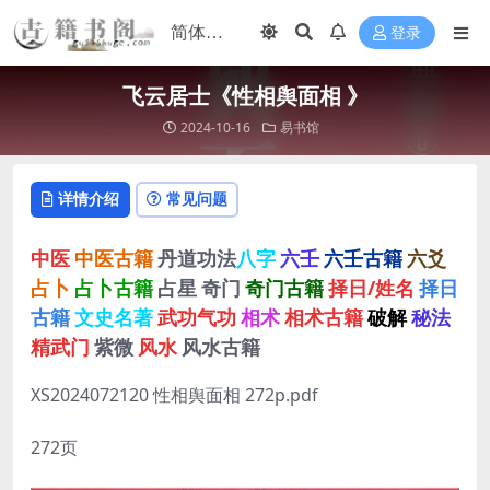
登录
飞云居士《性相舆面相 》
2024-10-16
易书馆
详情介绍
常见问题
中医
中医古籍
丹道功法
八字
六壬
六壬古籍
六爻
占卜
占卜古籍
占星
奇门
奇门古籍
择日/姓名
择日
古籍
文史名著
武功气功
相术
相术古籍
破解
秘法
精武门
紫微
风水
风水古籍
XS2024072120 性相舆面相 272p.pdf
272页