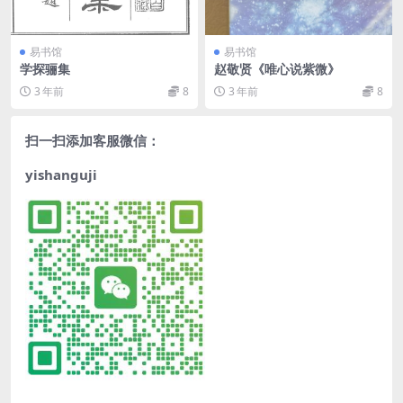
易书馆
易书馆
学探骊集
赵敬贤《唯心说紫微》
3 年前
8
3 年前
8
扫一扫添加客服微信：
yishanguji