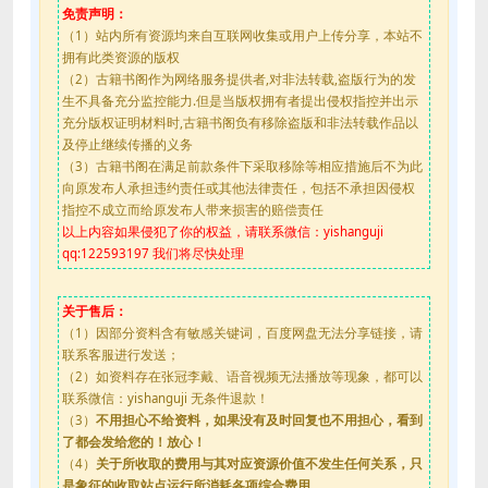
免责声明：
（1）站内所有资源均来自互联网收集或用户上传分享，本站不
拥有此类资源的版权
（2）古籍书阁作为网络服务提供者,对非法转载,盗版行为的发
生不具备充分监控能力.但是当版权拥有者提出侵权指控并出示
充分版权证明材料时,古籍书阁负有移除盗版和非法转载作品以
及停止继续传播的义务
（3）古籍书阁在满足前款条件下采取移除等相应措施后不为此
向原发布人承担违约责任或其他法律责任，包括不承担因侵权
指控不成立而给原发布人带来损害的赔偿责任
以上内容如果侵犯了你的权益，请联系微信：yishanguji
qq:122593197 我们将尽快处理
关于售后：
（1）因部分资料含有敏感关键词，百度网盘无法分享链接，请
联系客服进行发送；
（2）如资料存在张冠李戴、语音视频无法播放等现象，都可以
联系微信：yishanguji 无条件退款！
（3）
不用担心不给资料，如果没有及时回复也不用担心，看到
了都会发给您的！放心！
（4）
关于所收取的费用与其对应资源价值不发生任何关系，只
是象征的收取站点运行所消耗各项综合费用