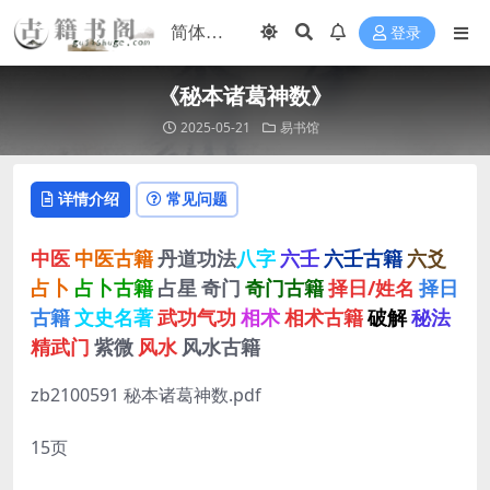
登录
《秘本诸葛神数》
2025-05-21
易书馆
详情介绍
常见问题
中医
中医古籍
丹道功法
八字
六壬
六壬古籍
六爻
占卜
占卜古籍
占星
奇门
奇门古籍
择日/姓名
择日
古籍
文史名著
武功气功
相术
相术古籍
破解
秘法
精武门
紫微
风水
风水古籍
zb2100591 秘本诸葛神数.pdf
15页