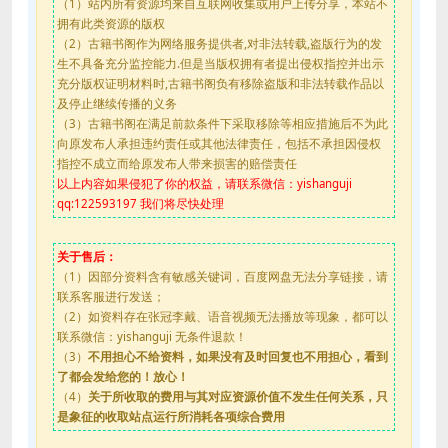
（1）站内所有资源均来自互联网收集或用户上传分享，本站不
拥有此类资源的版权
（2）古籍书阁作为网络服务提供者,对非法转载,盗版行为的发
生不具备充分监控能力.但是当版权拥有者提出侵权指控并出示
充分版权证明材料时,古籍书阁负有移除盗版和非法转载作品以
及停止继续传播的义务
（3）古籍书阁在满足前款条件下采取移除等相应措施后不为此
向原发布人承担违约责任或其他法律责任，包括不承担因侵权
指控不成立而给原发布人带来损害的赔偿责任
以上内容如果侵犯了你的权益，请联系微信：yishanguji
qq:122593197 我们将尽快处理
关于售后：
（1）因部分资料含有敏感关键词，百度网盘无法分享链接，请
联系客服进行发送；
（2）如资料存在张冠李戴、语音视频无法播放等现象，都可以
联系微信：yishanguji 无条件退款！
（3）
不用担心不给资料，如果没有及时回复也不用担心，看到
了都会发给您的！放心！
（4）
关于所收取的费用与其对应资源价值不发生任何关系，只
是象征的收取站点运行所消耗各项综合费用