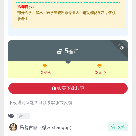
温馨提示：
部分玄学、武术、医学等资料非专业人士请勿模仿学习，仅供
参考！
下载
5
金币
5
5
金币
金币
购买下载权限
下载遇到问题？可联系客服或反馈
占卜
易善古籍（微:yishanguji）
收藏