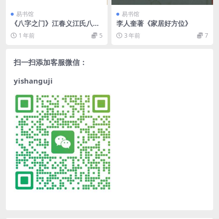
易书馆
易书馆
《八字之门》江春义江氏八字
李人奎著《家居好方位》
核心教程
1 年前
5
3 年前
7
扫一扫添加客服微信：
yishanguji