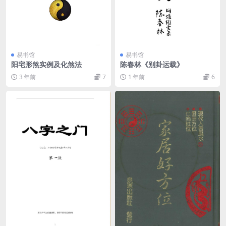
易书馆
易书馆
阳宅形煞实例及化煞法
陈春林《别卦运载》
3 年前
7
1 年前
6