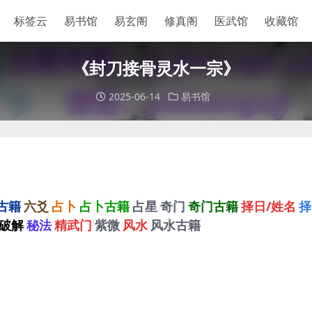
标签云
易书馆
易玄阁
修真阁
医武馆
收藏馆
《封刀接骨灵水一宗》
2025-06-14
易书馆
古籍
六爻
占卜
占卜古籍
占星
奇门
奇门古籍
择日/姓名
择
破解
秘法
精武门
紫微
风水
风水古籍