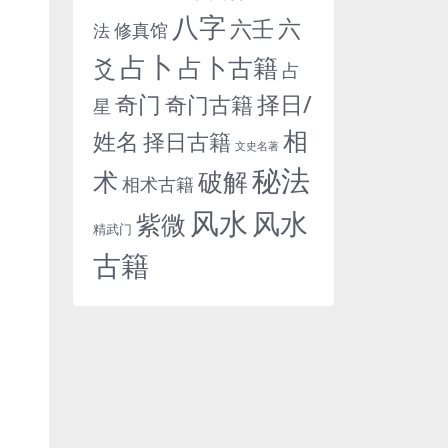
八字
六
六壬
修真馆
法
占卜
占卜古籍
爻
占
奇门
择日/
奇门古籍
星
相
姓名
择日古籍
文史名著
秘法
术
破解
相术古籍
风水
风水
紫微
精武门
古籍