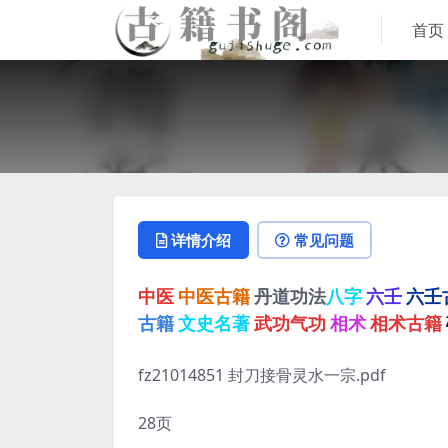
首页
详情介绍
常见问题
中医
中医古籍
丹道功法
八字
六壬
六壬
古籍
文史名著
武功气功
相术
相术古籍
fz21014851 封刀接骨灵水一宗.pdf
28页