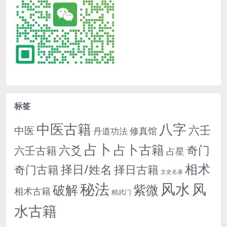
标签
中医古籍
八字
六壬
中医
修真馆
丹道功法
占卜
占卜古籍
六爻
奇门
六壬古籍
占星
相术
择日/姓名
奇门古籍
择日古籍
文史名著
秘法
风水
风
紫微
破解
相术古籍
精武门
水古籍