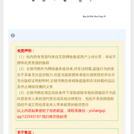
免责声明：
（1）站内所有资源均来自互联网收集或用户上传分享，本站不
拥有此类资源的版权
（2）古籍书阁作为网络服务提供者,对非法转载,盗版行为的发
生不具备充分监控能力.但是当版权拥有者提出侵权指控并出示
充分版权证明材料时,古籍书阁负有移除盗版和非法转载作品以
及停止继续传播的义务
（3）古籍书阁在满足前款条件下采取移除等相应措施后不为此
向原发布人承担违约责任或其他法律责任，包括不承担因侵权
指控不成立而给原发布人带来损害的赔偿责任
以上内容如果侵犯了你的权益，请联系微信：yishanguji
qq:122593197 我们将尽快处理
关于售后：