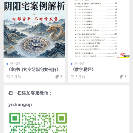
易书馆
易书馆
《​章仲山玄空阴阳宅案例解》
《数字易经》
2 月前
5
5 月前
5
扫一扫添加客服微信：
yishanguji