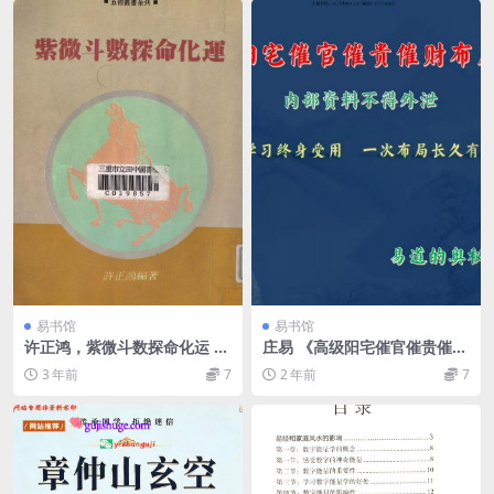
易书馆
易书馆
许正鸿，紫微斗数探命化运 _.
庄易 《高级阳宅催官催贵催财
pdf
布局秘法》
3 年前
7
2 年前
7