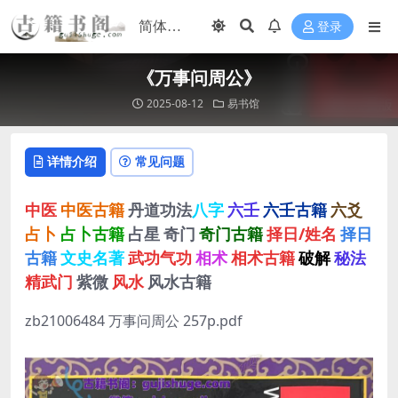
登录
《万事问周公》
2025-08-12
易书馆
详情介绍
常见问题
中医
中医古籍
丹道功法
八字
六壬
六壬古籍
六爻
占卜
占卜古籍
占星
奇门
奇门古籍
择日/姓名
择日
古籍
文史名著
武功气功
相术
相术古籍
破解
秘法
精武门
紫微
风水
风水古籍
zb21006484 万事问周公 257p.pdf