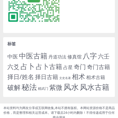
标签
中医古籍
八字
六壬
中医
修真馆
丹道功法
占卜
占卜古籍
六爻
奇门
奇门古籍
占星
相术
择日/姓名
择日古籍
相术古籍
文史名著
秘法
风水
风水古籍
紫微
破解
精武门
本站资料均为网友分享或互联网收集,本站不拥有版权。本网站资源价格不是商品
价格，而是整理和相关运营成本。请下载后24小时内删除！不得传递或用于任何
商业用途