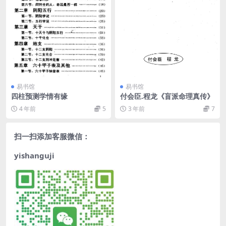
易书馆
易书馆
四柱预测学情有缘
付会臣.程龙《盲派命理真传》
4 年前
5
3 年前
7
扫一扫添加客服微信：
yishanguji