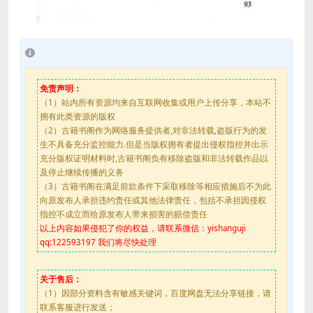
免责声明：
（1）站内所有资源均来自互联网收集或用户上传分享，本站不
拥有此类资源的版权
（2）古籍书阁作为网络服务提供者,对非法转载,盗版行为的发
生不具备充分监控能力.但是当版权拥有者提出侵权指控并出示
充分版权证明材料时,古籍书阁负有移除盗版和非法转载作品以
及停止继续传播的义务
（3）古籍书阁在满足前款条件下采取移除等相应措施后不为此
向原发布人承担违约责任或其他法律责任，包括不承担因侵权
指控不成立而给原发布人带来损害的赔偿责任
以上内容如果侵犯了你的权益，请联系微信：yishanguji
qq:122593197 我们将尽快处理
关于售后：
（1）因部分资料含有敏感关键词，百度网盘无法分享链接，请
联系客服进行发送；