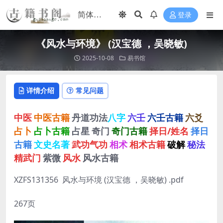
登录
《风水与环境》 (汉宝德 ，吴晓敏)
2025-10-08
易书馆
详情介绍
常见问题
中医
中医古籍
丹道功法
八字
六壬
六壬古籍
六爻
占卜
占卜古籍
占星
奇门
奇门古籍
择日/姓名
择日
古籍
文史名著
武功气功
相术
相术古籍
破解
秘法
精武门
紫微
风水
风水古籍
XZFS131356 风水与环境 (汉宝德 ，吴晓敏) .pdf
267页