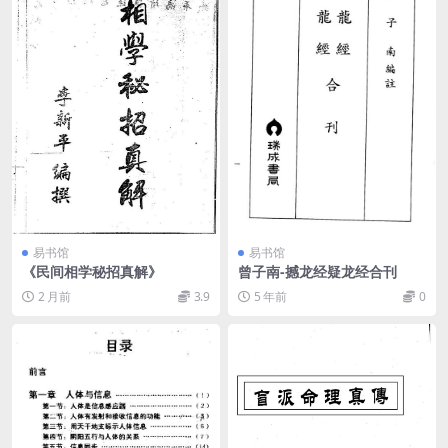
易书馆
易书馆
《民间相学秘招真解》
曾子南-撼龙经疑龙经合刊
2 月前
3.9
5 年前
0