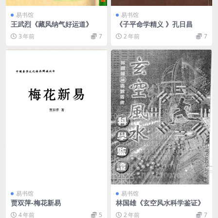
易书馆
易书馆
王武烈《藏风纳气好运道》
《子平命学精义 》孔日昌
3 年前
7
2 年前
7
易书馆
易书馆
贾双萍-梅花新易
林国雄《玄空风水科学鉴证》
4 年前
5
2 年前
7