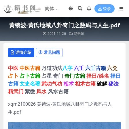
登录
黄镜波-黄氏地域八卦奇门之数码与人生.pdf
2021-11-26
易书馆
详情介绍
常见问题
中医
中医古籍
丹道功法
八字
六壬
六壬古籍
六爻
占卜
占卜古籍
占星
奇门
奇门古籍
择日/姓名
择日
古籍
文史名著
武功气功
相术
相术古籍
破解
秘法
精武门
紫微
风水
风水古籍
xqm2100026 黄镜波-黄氏地域八卦奇门之数码与人
生.pdf