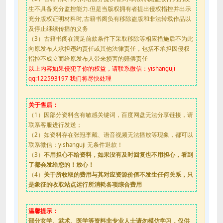
生不具备充分监控能力.但是当版权拥有者提出侵权指控并出示
充分版权证明材料时,古籍书阁负有移除盗版和非法转载作品以
及停止继续传播的义务
（3）古籍书阁在满足前款条件下采取移除等相应措施后不为此
向原发布人承担违约责任或其他法律责任，包括不承担因侵权
指控不成立而给原发布人带来损害的赔偿责任
以上内容如果侵犯了你的权益，请联系微信：yishanguji
qq:122593197 我们将尽快处理
关于售后：
（1）因部分资料含有敏感关键词，百度网盘无法分享链接，请
联系客服进行发送；
（2）如资料存在张冠李戴、语音视频无法播放等现象，都可以
联系微信：yishanguji 无条件退款！
（3）
不用担心不给资料，如果没有及时回复也不用担心，看到
了都会发给您的！放心！
（4）
关于所收取的费用与其对应资源价值不发生任何关系，只
是象征的收取站点运行所消耗各项综合费用
温馨提示：
部分玄学、武术、医学等资料非专业人士请勿模仿学习，仅供