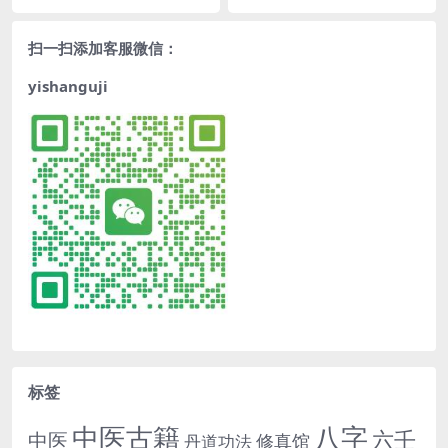
扫一扫添加客服微信：
yishanguji
标签
中医古籍
八字
六壬
中医
修真馆
丹道功法