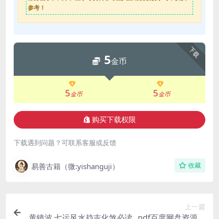
参考！
下载
5
金币
5
5
金币
金币
购买下载权限
下载遇到问题？可联系客服或反馈
易善古籍（微:yishanguji）
收藏
上一篇
黄镜波 七运风水趋吉化煞必读_.pdf百度网盘资源下