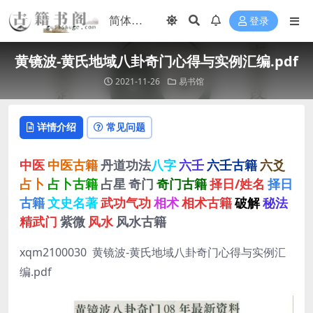
登录
黄镜波-黄氏地域八卦奇门心得与实例汇编.pdf
2021-11-26
易书馆
详情介绍
常见问题
中医
中医古籍
丹道功法
八字
六壬
六壬古籍
六爻
占卜
占卜古籍
占星
奇门
奇门古籍
择日/姓名
择日
古籍
文史名著
武功气功
相术
相术古籍
破解
秘法
精武门
紫微
风水
风水古籍
xqm2100030 黄镜波-黄氏地域八卦奇门心得与实例汇
编.pdf