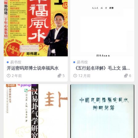
易书馆
易书馆
开运密码郑博士说幸福风水
《五行起名详解》毛上文 温芳
编著
2 年前
5
12 月前
6