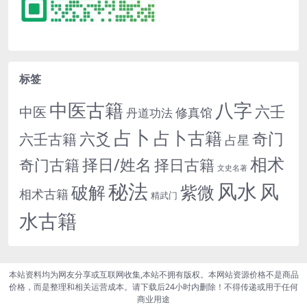
标签
中医古籍
八字
六壬
中医
修真馆
丹道功法
占卜
占卜古籍
六爻
奇门
六壬古籍
占星
相术
择日/姓名
奇门古籍
择日古籍
文史名著
秘法
风水
风
紫微
破解
相术古籍
精武门
水古籍
本站资料均为网友分享或互联网收集,本站不拥有版权。本网站资源价格不是商品
价格，而是整理和相关运营成本。请下载后24小时内删除！不得传递或用于任何
商业用途