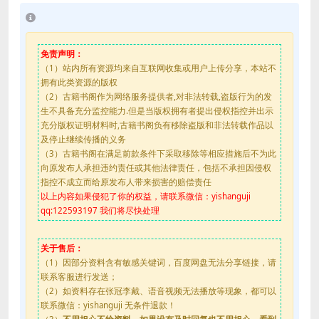
免责声明：
（1）站内所有资源均来自互联网收集或用户上传分享，本站不
拥有此类资源的版权
（2）古籍书阁作为网络服务提供者,对非法转载,盗版行为的发
生不具备充分监控能力.但是当版权拥有者提出侵权指控并出示
充分版权证明材料时,古籍书阁负有移除盗版和非法转载作品以
及停止继续传播的义务
（3）古籍书阁在满足前款条件下采取移除等相应措施后不为此
向原发布人承担违约责任或其他法律责任，包括不承担因侵权
指控不成立而给原发布人带来损害的赔偿责任
以上内容如果侵犯了你的权益，请联系微信：yishanguji
qq:122593197 我们将尽快处理
关于售后：
（1）因部分资料含有敏感关键词，百度网盘无法分享链接，请
联系客服进行发送；
（2）如资料存在张冠李戴、语音视频无法播放等现象，都可以
联系微信：yishanguji 无条件退款！