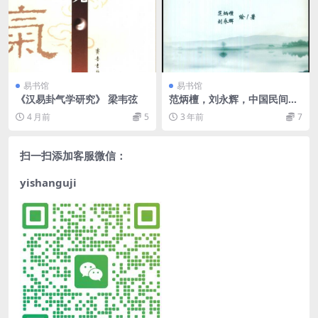
易书馆
易书馆
《汉易卦气学研究》 梁韦弦
范炳檀，刘永辉，中国民间阴
阳宅风水神断秘籍 ——古籍书
4 月前
5
3 年前
7
阁
扫一扫添加客服微信：
yishanguji