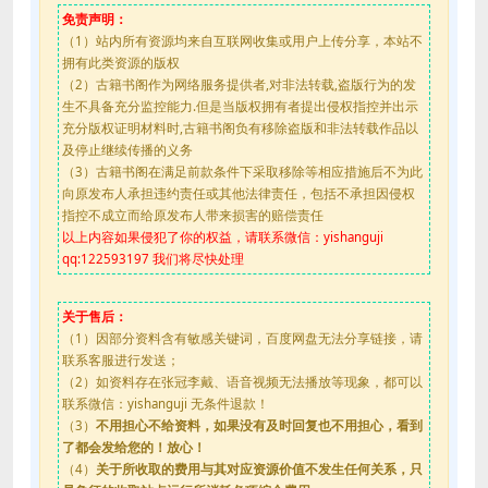
免责声明：
（1）站内所有资源均来自互联网收集或用户上传分享，本站不
拥有此类资源的版权
（2）古籍书阁作为网络服务提供者,对非法转载,盗版行为的发
生不具备充分监控能力.但是当版权拥有者提出侵权指控并出示
充分版权证明材料时,古籍书阁负有移除盗版和非法转载作品以
及停止继续传播的义务
（3）古籍书阁在满足前款条件下采取移除等相应措施后不为此
向原发布人承担违约责任或其他法律责任，包括不承担因侵权
指控不成立而给原发布人带来损害的赔偿责任
以上内容如果侵犯了你的权益，请联系微信：yishanguji
qq:122593197 我们将尽快处理
关于售后：
（1）因部分资料含有敏感关键词，百度网盘无法分享链接，请
联系客服进行发送；
（2）如资料存在张冠李戴、语音视频无法播放等现象，都可以
联系微信：yishanguji 无条件退款！
（3）
不用担心不给资料，如果没有及时回复也不用担心，看到
了都会发给您的！放心！
（4）
关于所收取的费用与其对应资源价值不发生任何关系，只