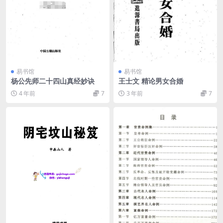
易书馆
易书馆
杨公先师二十四山真经妙诀
王士文 精论男女合婚
4 年前
7
3 年前
7