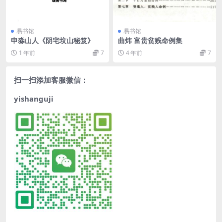
易书馆
易书馆
申淼山人《阴宅坟山秘笈》
曲炜 富贵贫贱命例集
1 年前
7
4 年前
7
扫一扫添加客服微信：
yishanguji