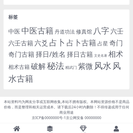
标签
中医古籍
八字
六壬
中医
修真馆
丹道功法
占卜
占卜古籍
六爻
奇门
六壬古籍
占星
相术
择日/姓名
奇门古籍
择日古籍
文史名著
秘法
风水
风
紫微
破解
相术古籍
精武门
水古籍
本站资料均为网友分享或互联网收集,本站不拥有版权。本网站资源价格不是商品
价格，而是整理和相关运营成本。请下载后24小时内删除！不得传递或用于任何
商业用途
京ICP备0000000号-1
京公网安备 00000000