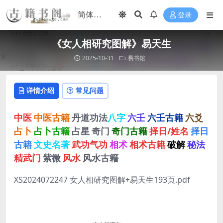
登录
《女人相研究图解》易天生
2025-10-31
易书馆
详情介绍
常见问题
中医
中医古籍
丹道功法
八字
六壬
六壬古籍
六爻
占卜
占卜古籍
占星
奇门
奇门古籍
择日/姓名
择日
古籍
文史名著
武功气功
相术
相术古籍
破解
秘法
精武门
紫微
风水
风水古籍
XS2024072247 女人相研究图解+易天生193页.pdf