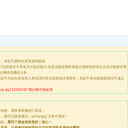
享，本站不拥有此类资源的版权
版行为的发生不具备充分监控能力.但是当版权拥有者提出侵权指控并出示充分版权证明
停止继续传播的义务
施后不为此向原发布人承担违约责任或其他法律责任，包括不承担因侵权指控不成立
 qq:122593197 我们将尽快处理
享链接，请联系客服进行发送；
可以联系微信：yishanguji 无条件退款！
担心，看到了都会发给您的！放心！
何关系，只是象征的收取站点运行所消耗各项综合费用