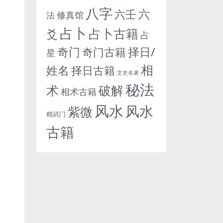
八字
六
六壬
修真馆
法
占卜
占卜古籍
爻
占
奇门
择日/
奇门古籍
星
相
姓名
择日古籍
文史名著
秘法
术
破解
相术古籍
风水
风水
紫微
精武门
古籍