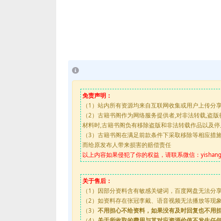
免责声明：
（1）站内所有资源均来自互联网收集或用户上传分
（2）古籍书阁作为网络服务提供者,对非法转载,盗
材料时,古籍书阁负有移除盗版和非法转载作品以及
（3）古籍书阁在满足前款条件下采取移除等相应措
而给原发布人带来损害的赔偿责任
以上内容如果侵犯了你的权益，请联系微信：yishanguji
关于售后：
（1）因部分资料含有敏感关键词，百度网盘无法分
（2）如资料存在张冠李戴、语音视频无法播放等现象，都
（3）
不用担心不给资料，如果没有及时回复也不用
（4）
关于所收取的费用与其对应资源价值不发生任