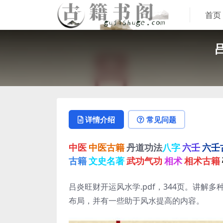
首页
详情介绍
常见问题
中医
中医古籍
丹道功法
八字
六壬
六壬
古籍
文史名著
武功气功
相术
相术古籍
吕炎旺财开运风水学.pdf，344页。讲
布局，并有一些助于风水提高的内容。