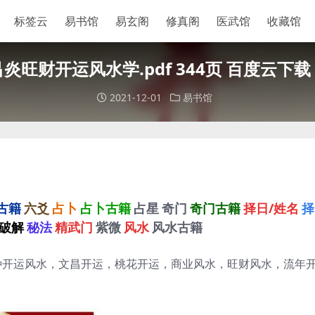
标签云
易书馆
易玄阁
修真阁
医武馆
收藏馆
吕炎旺财开运风水学.pdf 344页 百度云下载
2021-12-01
易书馆
古籍
六爻
占卜
占卜古籍
占星
奇门
奇门古籍
择日/姓名
择
破解
秘法
精武门
紫微
风水
风水古籍
解多种开运风水，文昌开运，桃花开运，商业风水，旺财风水，流年