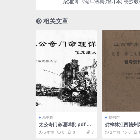
梁湘润 《流年法典(增
相关文章
易书馆
易书馆
太公奇门命理详批.pdf 飞
龚梓林江西赣州
龙道人 高清晰版 百度云下
5 年前
0
0
7
2 年前
0
载！