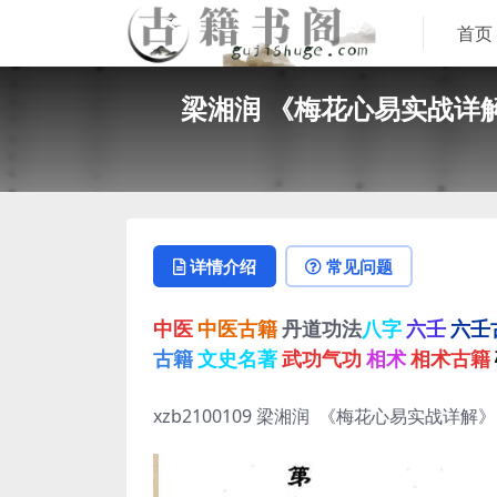
首页
梁湘润 《梅花心易实战详
详情介绍
常见问题
中医
中医古籍
丹道功法
八字
六壬
六壬
古籍
文史名著
武功气功
相术
相术古籍
xzb2100109 梁湘润 《梅花心易实战详解》.