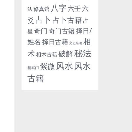
八字
六
六壬
修真馆
法
占卜
占卜古籍
爻
占
奇门
择日/
奇门古籍
星
相
姓名
择日古籍
文史名著
秘法
术
破解
相术古籍
风水
风水
紫微
精武门
古籍