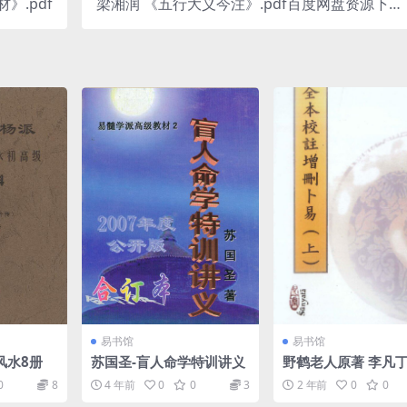
订本) 秘抄教材》.pdf
梁湘润 《五行大义今注》.pdf百度网盘资源下
载！古籍网 古籍书阁，国学资源网，易善医书
易书馆
易书馆
风水8册
苏国圣-盲人命学特训讲义
野鹤老人原著 李凡丁
升)校注《全本校注
0
8
4 年前
0
0
3
2 年前
0
0
易》 上下两册