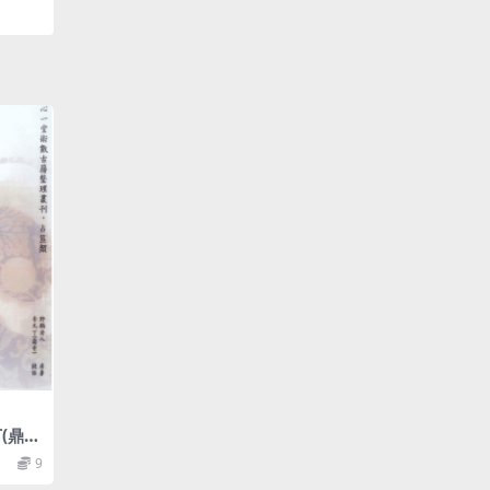
(鼎
增删卜
9