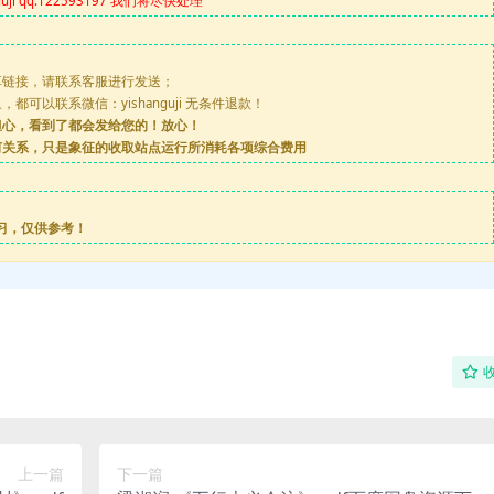
 qq:122593197 我们将尽快处理
享链接，请联系客服进行发送；
可以联系微信：yishanguji 无条件退款！
担心，看到了都会发给您的！放心！
何关系，只是象征的收取站点运行所消耗各项综合费用
习，仅供参考！
上一篇
下一篇