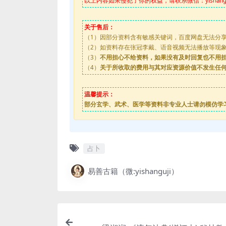
以上内容如果侵犯了你的权益，请联系微信：yishanguji
关于售后：
（1）因部分资料含有敏感关键词，百度网盘无法分
（2）如资料存在张冠李戴、语音视频无法播放等现象，都
（3）
不用担心不给资料，如果没有及时回复也不用
（4）
关于所收取的费用与其对应资源价值不发生任
温馨提示：
部分玄学、武术、医学等资料非专业人士请勿模仿学
占卜
易善古籍（微:yishanguji）