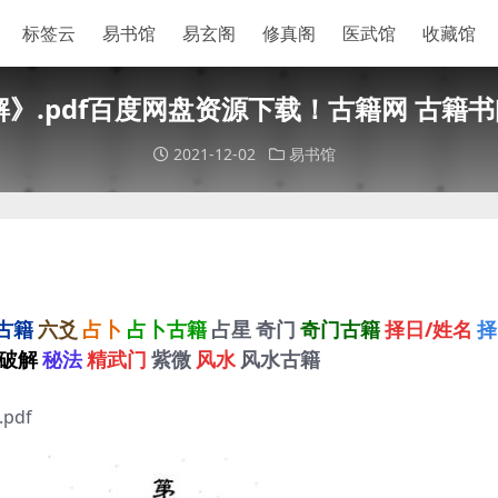
标签云
易书馆
易玄阁
修真阁
医武馆
收藏馆
解》.pdf百度网盘资源下载！古籍网 古籍
2021-12-02
易书馆
古籍
六爻
占卜
占卜古籍
占星
奇门
奇门古籍
择日/姓名
择
破解
秘法
精武门
紫微
风水
风水古籍
pdf