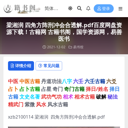
登录
梁湘润 四角方阵刑冲会合透解.pdf百度网盘资
源下载！古籍网 古籍书阁，国学资源网，易善
医书
2021-12-02
易书馆
详情介绍
常见问题
中医
中医古籍
丹道功法
八字
六壬
六壬古籍
六爻
占卜
占卜古籍
占星
奇门
奇门古籍
择日/姓名
择日
古籍
文史名著
武功气功
相术
相术古籍
破解
秘法
精武门
紫微
风水
风水古籍
xzb2100114 梁湘润 四角方阵刑冲会合透解.pdf