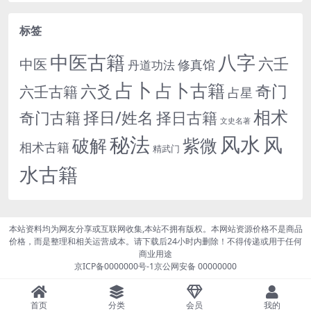
标签
中医古籍
八字
六壬
中医
修真馆
丹道功法
占卜
占卜古籍
六爻
奇门
六壬古籍
占星
相术
择日/姓名
奇门古籍
择日古籍
文史名著
秘法
风水
风
紫微
破解
相术古籍
精武门
水古籍
本站资料均为网友分享或互联网收集,本站不拥有版权。本网站资源价格不是商品
价格，而是整理和相关运营成本。请下载后24小时内删除！不得传递或用于任何
商业用途
京ICP备0000000号-1
京公网安备 00000000
首页
分类
会员
我的