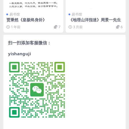
易书馆
易书馆
贾秉然《皇极终身卦》
《地理山洋指迷》周景一先生
1 年前
7
3 月前
6
扫一扫添加客服微信：
yishanguji