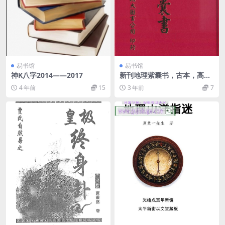
易书馆
易书馆
神K八字2014——2017
新刊地理紫囊书，古本，高清
版 _古籍书阁
4 年前
15
3 年前
7