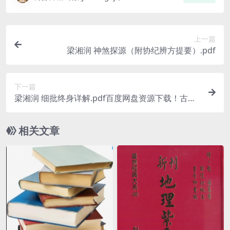
上一篇
梁湘润 神煞探源（附协纪辨方提要）.pdf
下一篇
梁湘润 细批终身详解.pdf百度网盘资源下载！古籍
网 古籍书阁，国学资源网，易善医书
相关文章