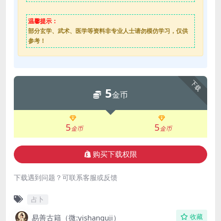
温馨提示：
部分玄学、武术、医学等资料非专业人士请勿模仿学习，仅供
参考！
下载
5
金币
5
5
金币
金币
购买下载权限
下载遇到问题？可联系客服或反馈
占卜
易善古籍（微:yishanguji）
收藏