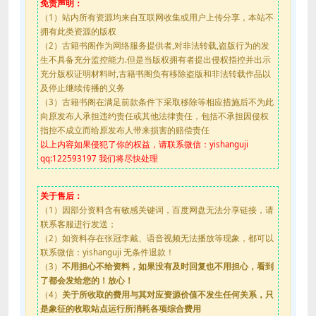
免责声明：
（1）站内所有资源均来自互联网收集或用户上传分享，本站不
拥有此类资源的版权
（2）古籍书阁作为网络服务提供者,对非法转载,盗版行为的发
生不具备充分监控能力.但是当版权拥有者提出侵权指控并出示
充分版权证明材料时,古籍书阁负有移除盗版和非法转载作品以
及停止继续传播的义务
（3）古籍书阁在满足前款条件下采取移除等相应措施后不为此
向原发布人承担违约责任或其他法律责任，包括不承担因侵权
指控不成立而给原发布人带来损害的赔偿责任
以上内容如果侵犯了你的权益，请联系微信：yishanguji
qq:122593197 我们将尽快处理
关于售后：
（1）因部分资料含有敏感关键词，百度网盘无法分享链接，请
联系客服进行发送；
（2）如资料存在张冠李戴、语音视频无法播放等现象，都可以
联系微信：yishanguji 无条件退款！
（3）
不用担心不给资料，如果没有及时回复也不用担心，看到
了都会发给您的！放心！
（4）
关于所收取的费用与其对应资源价值不发生任何关系，只
是象征的收取站点运行所消耗各项综合费用