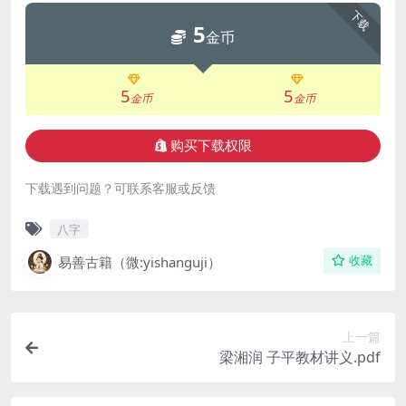
下载
5
金币
5
5
金币
金币
购买下载权限
下载遇到问题？可联系客服或反馈
八字
易善古籍（微:yishanguji）
收藏
上一篇
梁湘润 子平教材讲义.pdf