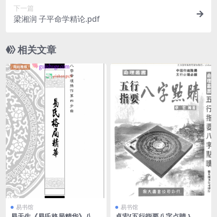
下一篇
梁湘润 子平命学精论.pdf
相关文章
易书馆
易书馆
易天生《易氏格局精华》八字
卓宏{五行指要八字点睛 }