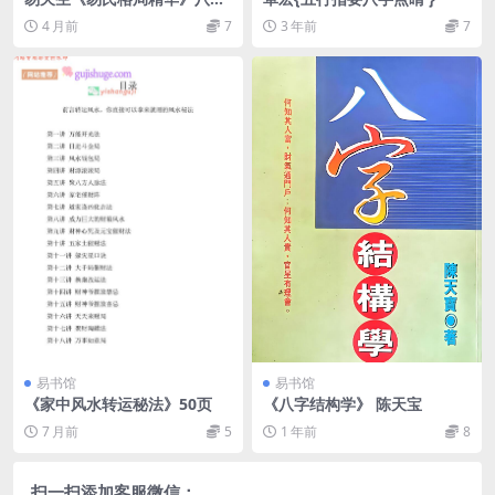
命理操作第四步曲
4 月前
7
3 年前
7
易书馆
易书馆
《家中风水转运秘法》50页
《八字结构学》 陈天宝
7 月前
5
1 年前
8
扫一扫添加客服微信：