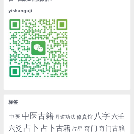
yishanguji
标签
中医古籍
八字
六壬
中医
修真馆
丹道功法
占卜
占卜古籍
六爻
奇门
奇门古籍
占星