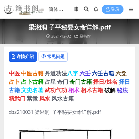
登录
梁湘润 子平秘要女命详解.pdf
2021-12-02
易书馆
详情介绍
常见问题
中医
中医古籍
丹道功法
八字
六壬
六壬古籍
六爻
占卜
占卜古籍
占星
奇门
奇门古籍
择日/姓名
择日
古籍
文史名著
武功气功
相术
相术古籍
破解
秘法
精武门
紫微
风水
风水古籍
xbz210031 梁湘润 子平秘要女命详解.pdf