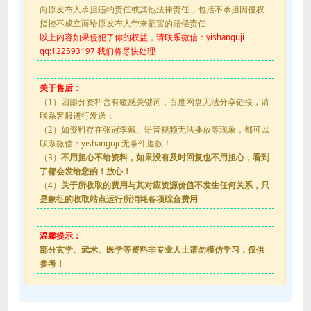
向原发布人承担违约责任或其他法律责任，包括不承担因侵权
指控不成立而给原发布人带来损害的赔偿责任
以上内容如果侵犯了你的权益，请联系微信：yishanguji
qq:122593197 我们将尽快处理
关于售后：
（1）因部分资料含有敏感关键词，百度网盘无法分享链接，请
联系客服进行发送；
（2）如资料存在张冠李戴、语音视频无法播放等现象，都可以
联系微信：yishanguji 无条件退款！
（3）
不用担心不给资料，如果没有及时回复也不用担心，看到
了都会发给您的！放心！
（4）
关于所收取的费用与其对应资源价值不发生任何关系，只
是象征的收取站点运行所消耗各项综合费用
温馨提示：
部分玄学、武术、医学等资料非专业人士请勿模仿学习，仅供
参考！