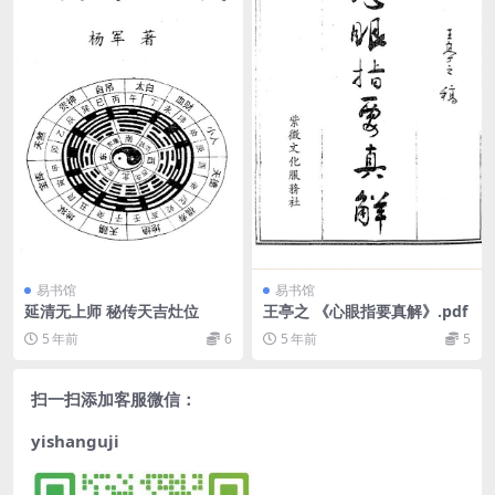
易书馆
易书馆
延清无上师 秘传天吉灶位
王亭之 《心眼指要真解》.pdf
5 年前
6
5 年前
5
扫一扫添加客服微信：
yishanguji