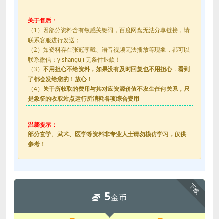
关于售后：
（1）因部分资料含有敏感关键词，百度网盘无法分享链接，请
联系客服进行发送；
（2）如资料存在张冠李戴、语音视频无法播放等现象，都可以
联系微信：yishanguji 无条件退款！
（3）
不用担心不给资料，如果没有及时回复也不用担心，看到
了都会发给您的！放心！
（4）
关于所收取的费用与其对应资源价值不发生任何关系，只
是象征的收取站点运行所消耗各项综合费用
温馨提示：
部分玄学、武术、医学等资料非专业人士请勿模仿学习，仅供
参考！
下载
5
金币