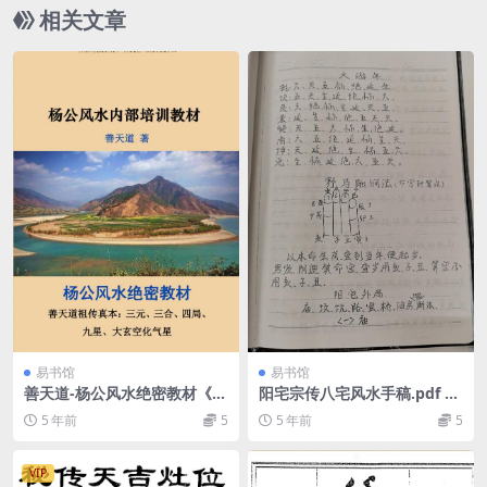
相关文章
易书馆
易书馆
善天道-杨公风水绝密教材《善
阳宅宗传八宅风水手稿.pdf 19
天道杨公风水内部培训教材》
4页手抄本 百度云下载！
5 年前
5
5 年前
5
–100页.pdf
VIP