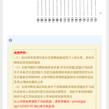
免责声明：
（1）站内所有资源均来自互联网收集或用户上传分享，本站不
拥有此类资源的版权
（2）古籍书阁作为网络服务提供者,对非法转载,盗版行为的发
生不具备充分监控能力.但是当版权拥有者提出侵权指控并出示
充分版权证明材料时,古籍书阁负有移除盗版和非法转载作品以
及停止继续传播的义务
（3）古籍书阁在满足前款条件下采取移除等相应措施后不为此
向原发布人承担违约责任或其他法律责任，包括不承担因侵权
指控不成立而给原发布人带来损害的赔偿责任
以上内容如果侵犯了你的权益，请联系微信：yishanguji
qq:122593197 我们将尽快处理