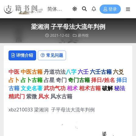
登录
梁湘润 子平母法大流年判例
2021-12-02
易书馆
详情介绍
常见问题
中医
中医古籍
丹道功法
八字
六壬
六壬古籍
六爻
占卜
占卜古籍
占星
奇门
奇门古籍
择日/姓名
择日
古籍
文史名著
武功气功
相术
相术古籍
破解
秘法
精武门
紫微
风水
风水古籍
xbz210033 梁湘润 子平母法大流年判例