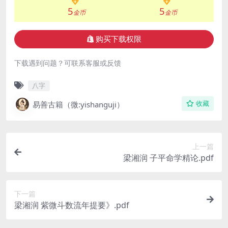
5
5
金币
金币
购买下载权限
下载遇到问题？可联系客服或反馈
八字
易善古籍（微:yishanguji）
收藏
上一篇
梁湘润 子平命学精论.pdf
下一篇
梁湘润 紫微斗数流年提要》.pdf