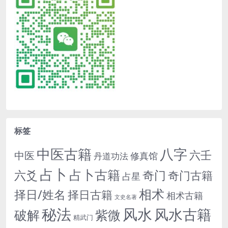
标签
中医古籍
八字
六壬
中医
修真馆
丹道功法
占卜
占卜古籍
六爻
奇门
奇门古籍
占星
相术
择日/姓名
择日古籍
相术古籍
文史名著
秘法
风水
风水古籍
紫微
破解
精武门