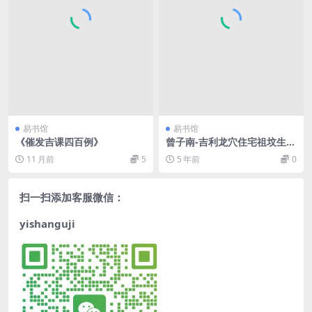
易书馆
易书馆
《催发吉课四百例》
曾子南-吉利龙穴住宅祖坟生基
旺气-可解人零神煞运灾祸（双
11 月前
5
5 年前
0
页）
扫一扫添加客服微信：
yishanguji