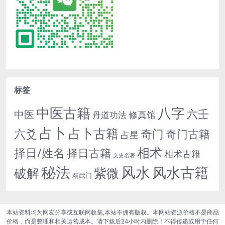
标签
中医古籍
八字
六壬
中医
修真馆
丹道功法
占卜
占卜古籍
六爻
奇门
奇门古籍
占星
相术
择日/姓名
择日古籍
相术古籍
文史名著
秘法
风水
风水古籍
紫微
破解
精武门
本站资料均为网友分享或互联网收集,本站不拥有版权。本网站资源价格不是商品
价格，而是整理和相关运营成本。请下载后24小时内删除！不得传递或用于任何