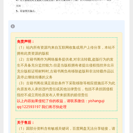
免责声明：
（1）站内所有资源均来自互联网收集或用户上传分享，本站不
拥有此类资源的版权
（2）古籍书阁作为网络服务提供者,对非法转载,盗版行为的发
生不具备充分监控能力.但是当版权拥有者提出侵权指控并出示
充分版权证明材料时,古籍书阁负有移除盗版和非法转载作品以
及停止继续传播的义务
（3）古籍书阁在满足前款条件下采取移除等相应措施后不为此
向原发布人承担违约责任或其他法律责任，包括不承担因侵权
指控不成立而给原发布人带来损害的赔偿责任
以上内容如果侵犯了你的权益，请联系微信：yishanguji
qq:122593197 我们将尽快处理
关于售后：
（1）因部分资料含有敏感关键词，百度网盘无法分享链接，请