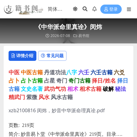
登录
《中华派命里真诠》闵炜
2026-07-08
易书馆
详情介绍
常见问题
中医
中医古籍
丹道功法
八字
六壬
六壬古籍
六爻
占卜
占卜古籍
占星
奇门
奇门古籍
择日/姓名
择日
古籍
文史名著
武功气功
相术
相术古籍
破解
秘法
精武门
紫微
风水
风水古籍
xzb2100816 闵炜，妙音中华派命理真诠.pdf
页数: 219页
简介: 妙音易卜堂《中华派命里真诠》219页。目录….