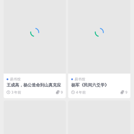
易书馆
易书馆
王成高，杨公造命到山真克应
杨军《民间六爻学》
3 年前
9
4 年前
9